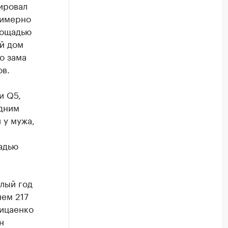
ировал
римерно
лощадью
ой дом
о зама
ов.
и Q5,
одним
 у мужа,
адью
лый год
нем 217
рицаенко
н