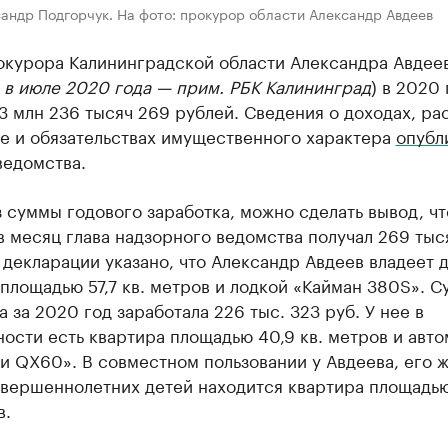
андр Подгорчук. На фото: прокурор области Александр Авдеев
окурора Калининградской области Александра Авдее
 в июле 2020 года — прим. РБК Калининград
) в 2020 
3 млн 236 тысяч 269 рублей. Сведения о доходах, ра
е и обязательствах имущественного характера
опубл
ведомства.
 суммы годового заработка, можно сделать вывод, чт
 месяц глава надзорного ведомства получал 269 тыс
 декларации указано, что Александр Авдеев владеет 
площадью 57,7 кв. метров и лодкой «Кайман 380S». С
 за 2020 год заработала 226 тыс. 323 руб. У нее в
ости есть квартира площадью 40,9 кв. метров и авт
и QХ60». В совместном пользовании у Авдеева, его 
овершеннолетних детей находится квартира площадью
в.