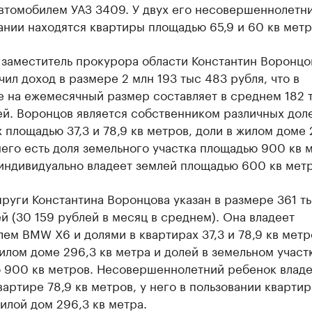
втомобилем УАЗ 3409. У двух его несовершеннолетн
ании находятся квартиры площадью 65,9 и 60 кв метр
 заместитель прокурора области Константин Воронцо
чил доход в размере 2 млн 193 тыс 483 рубля, что в
е на ежемесячный размер составляет в среднем 182 
й. Воронцов является собственником различных дол
 площадью 37,3 и 78,9 кв метров, доли в жилом доме 
него есть доля земельного участка площадью 900 кв 
индивидуально владеет землей площадью 600 кв метр
руги Константина Воронцова указан в размере 361 т
й (30 159 рублей в месяц в среднем). Она владеет
ем BMW X6 и долями в квартирах 37,3 и 78,9 кв метр
илом доме 296,3 кв метра и долей в земельном участ
 900 кв метров. Несовершеннолетний ребенок владе
вартире 78,9 кв метров, у него в пользовании квартира
илой дом 296,3 кв метра.