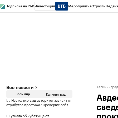
Подписка на РБК
Инвестиции
Мероприятия
Отрасли
Недви
РБК Life
Тренды
Визионеры
Национальные проекты
Город
Стиль
Кр
Спецпроекты СПб
Конференции СПб
Спецпроекты
Проверка конт
Калинингра
Все новости
Калининград
Весь мир
Авде
✍🏻 Насколько ваш авторитет зависит от
атрибутов престижа? Проверьте себя
свед
FT узнала об «убежище от
прок