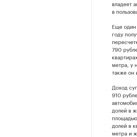
владеет а
в пользов
Еще один
году полу
пересчет
790 рубле
квартирах
метра, у 
также он 
Доход суп
910 рубле
автомобил
долей в ж
площадью
долей в к
метра и ж