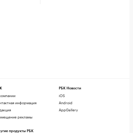
К
РБК Новости
компании
iOS
нтактная информация
Android
дакция
AppGallery
змещение рекламы
угие продукты РБК