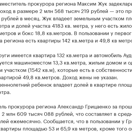
аместитель прокурора региона Максим Жук задеклар
оход в размере 2 млн 568 тысяч 219 рублей — это п
 рублей в месяц. Жук владеет земельным участком п
етра и долей участка 4183 кв. метра, у него есть жил
метров и бокс 18,8 кв.метров. В пользовании у первог
 региона есть квартиры 142 кв.метра и 49,8 кв метр
руги имеется квартира 132 кв.метра и автомобиль Ауд
уется машиноместом 13,3 кв.метра, жилым домом и 
 участком (1542 кв.м), которые есть в собственности
вартирой 49,8 кв.метров. Доход жены не указан.
еннолетний ребенок владеет долей в квартире площ
етра.
ель прокурора региона Александр Грицаенко за прош
 2 млн 609 тысяч 088 рублей, что составляет в сред
лей ежемесячно. Сообщается, что в пользовании у Г
квартиры площадью 53 и 65,9 кв метров, кроме того о