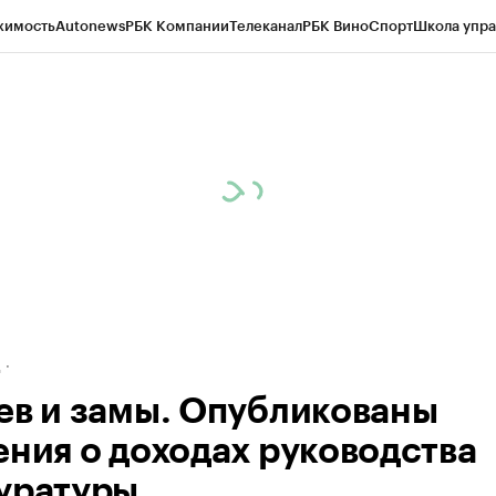
жимость
Autonews
РБК Компании
Телеканал
РБК Вино
Спорт
Школа упра
ипто
РБК Бизнес-среда
Дискуссионный клуб
Исследования
Кредитные 
рагентов
Политика
Экономика
Бизнес
Технологии и медиа
Финансы
Рын
д
ев и замы. Опубликованы
ения о доходах руководства
уратуры