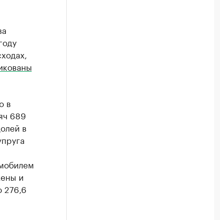
ва
году
сходах,
икованы
о в
яч 689
долей в
упруга
омобилем
жены и
 276,6