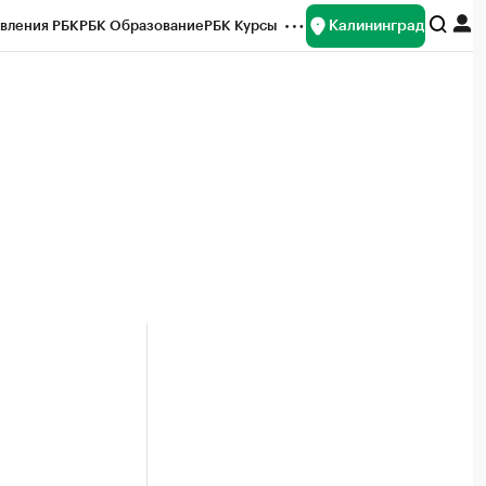
Калининград
вления РБК
РБК Образование
РБК Курсы
рейтинги
Франшизы
Газета
ок наличной валюты