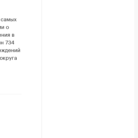
 самых
ии о
ения в
лн 734
реждений
округа