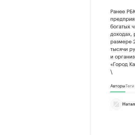
Ранее РБ
предприя
богатых ч
доходах, 
размере 2
тысячи р
и органи
«Город Ка
\
Авторы
Теги
Натал