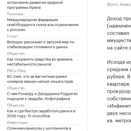
остановили развитие ядерной
Фото: Алекс
программы Ирана
Политика
Доход пр
Международная федерация
скейтбординга сняла все ограничения
(
назначен
с россиян
составил 
Спорт
имуществ
Володин рассказал о запуске мер по
на сайте 
стабилизации топливного рынка
Общество
Как сохранить средства во времена
Исходя из
нестабильности рынков
среднем в
РБК и Сбер
рублей. В
ВС счел, что за магнитные рамки
номеров машин нельзя лишать прав
квартире 
Общество
прокурора
С чем Роналду и Джорджина Родригес
собственн
подошли к свадьбе. Инфографика
«Инфинит
Общество
Как и где быстро заработать деньги в
двух нес
2026 году: 15 способов
кв. метро
Инвестиции
Осенние каникулы у школьников в