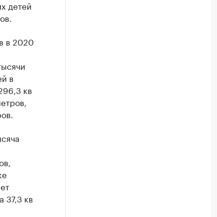
их детей
ов.
в в 2020
тысячи
ей в
296,3 кв
метров,
ов.
ысяча
ов,
ке
ет
 37,3 кв