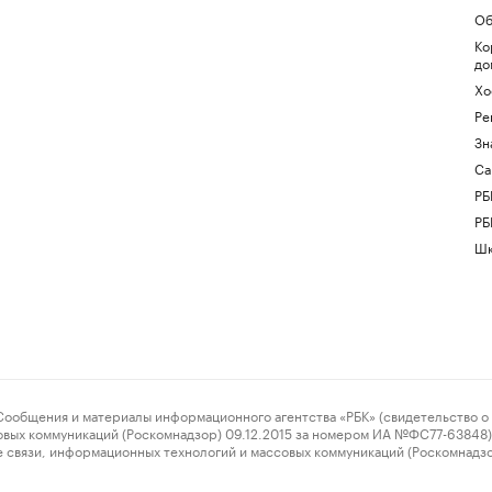
Об
Ко
до
Хо
Ре
Зн
Са
РБ
РБ
Шк
ения и материалы информационного агентства «РБК» (свидетельство о 
овых коммуникаций (Роскомнадзор) 09.12.2015 за номером ИА №ФС77-63848) 
 связи, информационных технологий и массовых коммуникаций (Роскомнадз