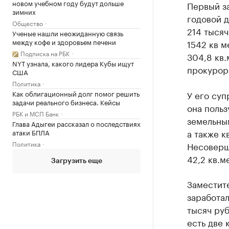
новом учебном году будут дольше
Первый з
зимних
годовой д
Общество
214 тысяч
Ученые нашли неожиданную связь
между кофе и здоровьем печени
1542 кв м
Подписка на РБК
304,8 кв.
NYT узнала, какого лидера Кубы ищут
прокурора
США
Политика
Как облигационный долг помог решить
У его суп
задачи реального бизнеса. Кейсы
она польз
РБК и МСП Банк
земельным
Глава Адыгеи рассказал о последствиях
а также к
атаки БПЛА
Политика
Несоверш
42,2 кв.м
Загрузить еще
Заместит
заработал
тысяч руб
есть две 