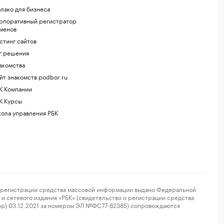
лако для бизнеса
рпоративный регистратор
менов
стинг сайтов
г.решения
акомства
йт знакомств podbor.ru
К Компании
К Курсы
ола управления РБК
регистрации средства массовой информации выдано Федеральной
и сетевого издания «РБК» (свидетельство о регистрации средства
ор) 03.12.2021 за номером ЭЛ №ФС77-82385) сопровождаются