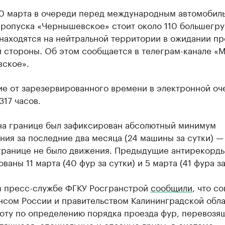
20 марта в очереди перед международным автомобил
пропуска «Чернышевское» стоит около 110 большегру
находятся на нейтральной территории в ожидании пр
й стороны. Об этом сообщается в телеграм-канале «
ское».
ие от зарезервированного времени в электронной оч
317 часов.
 на границе был зафиксирован абсолютный минимум
ия за последние два месяца (24 машины за сутки) —
 границе не было движения. Предыдущие антирекорд
ваны 11 марта (40 фур за сутки) и 5 марта (41 фура за
 в пресс-службе ФГКУ Росгранстрой
сообщили
, что с
нсом России и правительством Калининградской обл
боту по определению порядка проезда фур, перевозя
тящиеся, специальные и опасные грузы, в системе