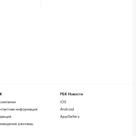
К
РБК Новости
компании
iOS
нтактная информация
Android
дакция
AppGallery
змещение рекламы