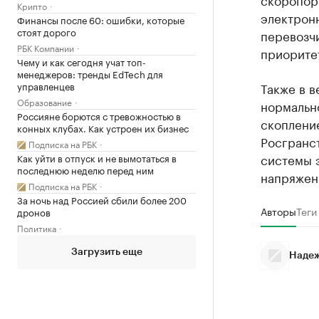
Крипто
электрон
Финансы после 60: ошибки, которые
стоят дорого
перевозчи
РБК Компании
приоритет
Чему и как сегодня учат топ-
менеджеров: тренды EdTech для
управленцев
Также в в
Образование
нормальн
Россияне борются с тревожностью в
скоплени
конных клубах. Как устроен их бизнес
Росгранс
Подписка на РБК
системы 
Как уйти в отпуск и не вымотаться в
последнюю неделю перед ним
напряженн
Подписка на РБК
За ночь над Россией сбили более 200
Авторы
Теги
дронов
Политика
Загрузить еще
Надеж