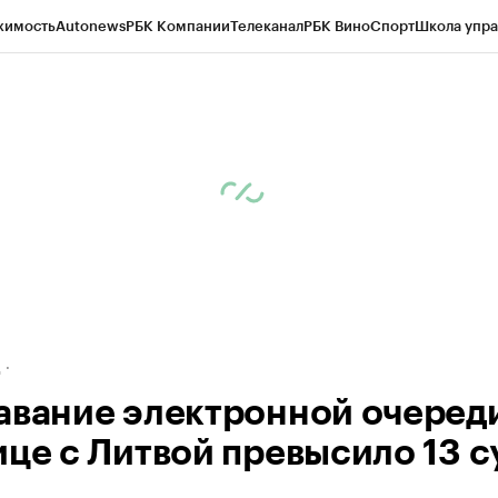
жимость
Autonews
РБК Компании
Телеканал
РБК Вино
Спорт
Школа упра
ипто
РБК Бизнес-среда
Дискуссионный клуб
Исследования
Кредитные 
рагентов
Политика
Экономика
Бизнес
Технологии и медиа
Финансы
Рын
д
авание электронной очеред
ице с Литвой превысило 13 с