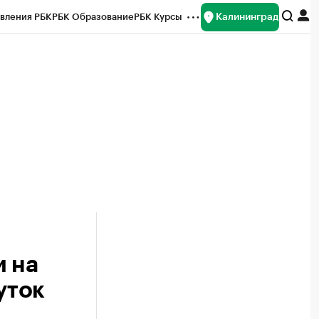
Калининград
вления РБК
РБК Образование
РБК Курсы
рейтинги
Франшизы
Газета
ок наличной валюты
и на
уток