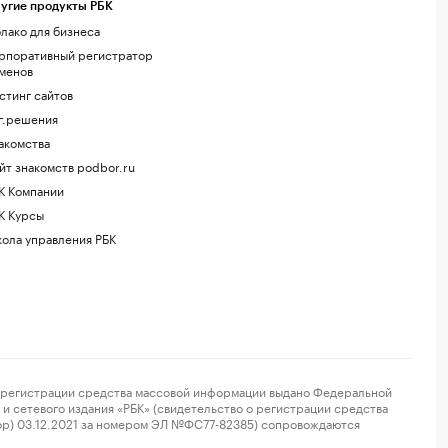
угие продукты РБК
лако для бизнеса
рпоративный регистратор
менов
стинг сайтов
г.решения
акомства
йт знакомств podbor.ru
К Компании
К Курсы
ола управления РБК
регистрации средства массовой информации выдано Федеральной
и сетевого издания «РБК» (свидетельство о регистрации средства
ор) 03.12.2021 за номером ЭЛ №ФС77-82385) сопровождаются