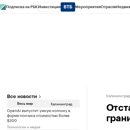
Подписка на РБК
Инвестиции
Мероприятия
Отрасли
Недви
РБК Life
Тренды
Визионеры
Национальные проекты
Город
Стиль
Кр
Спецпроекты СПб
Конференции СПб
Спецпроекты
Проверка конт
Калинингра
Все новости
Калининград
Весь мир
Отст
OpenAI выпустит умную колонку в
форме пончика стоимостью более
гран
$300
Технологии и медиа