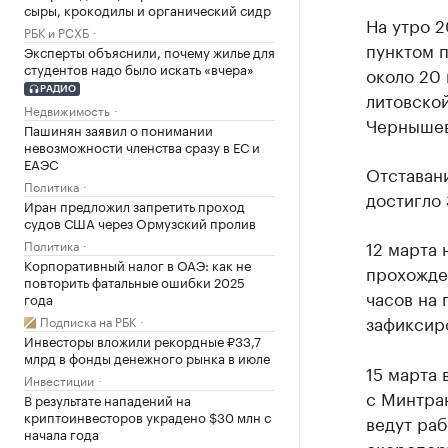
сыры, крокодилы и органический сидр
На утро 
РБК и РСХБ
пунктом 
Эксперты объяснили, почему жилье для
студентов надо было искать «вчера»
около 20 
РАДИО
литовско
Недвижимость
Чернышев
Пашинян заявил о понимании
невозможности членства сразу в ЕС и
ЕАЭС
Отставан
Политика
достигло 
Иран предложил запретить проход
судов США через Ормузский пролив
12 марта
Политика
Корпоративный налог в ОАЭ: как не
прохожден
повторить фатальные ошибки 2025
часов на
года
зафиксиро
Подписка на РБК
Инвесторы вложили рекордные ₽33,7
млрд в фонды денежного рынка в июле
15 марта
Инвестиции
с Минтра
В результате нападений на
криптоинвесторов украдено $30 млн с
ведут ра
начала года
скоропор