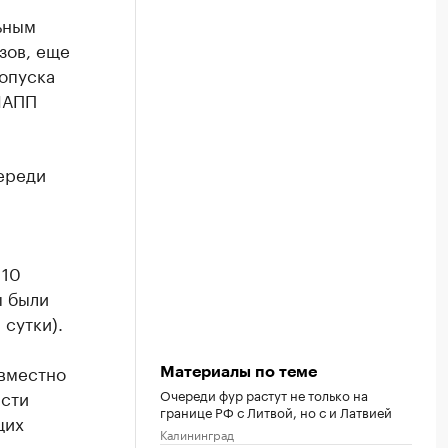
ьным
зов, еще
опуска
МАПП
ереди
 10
ы были
 сутки).
овместно
Материалы по теме
асти
Очереди фур растут не только на
границе РФ с Литвой, но с и Латвией
щих
Калининград