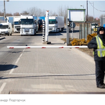
сандр Подгорчук