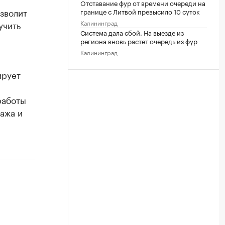
Отставание фур от времени очереди на
зволит
границе с Литвой превысило 10 суток
Калининград
учить
Система дала сбой. На выезде из
региона вновь растет очередь из фур
Калининград
ирует
работы
ажа и