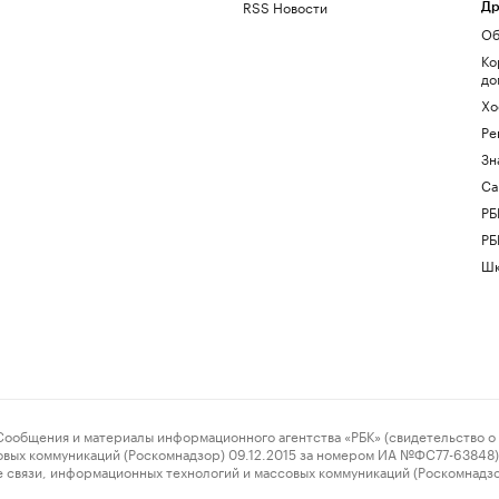
RSS Новости
Др
Об
Ко
до
Хо
Ре
Зн
Са
РБ
РБ
Шк
ения и материалы информационного агентства «РБК» (свидетельство о 
овых коммуникаций (Роскомнадзор) 09.12.2015 за номером ИА №ФС77-63848) 
 связи, информационных технологий и массовых коммуникаций (Роскомнадз