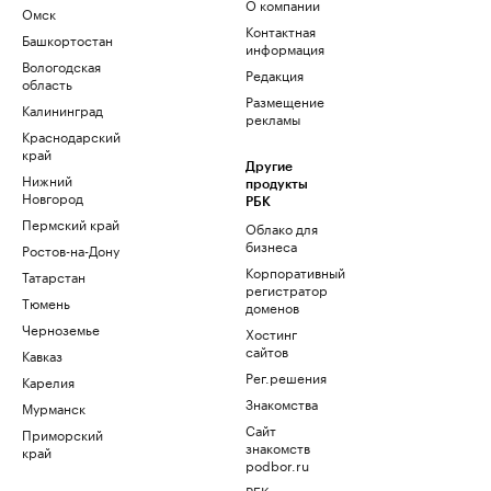
О компании
Омск
Контактная
Башкортостан
информация
Вологодская
Редакция
область
Размещение
Калининград
рекламы
Краснодарский
край
Другие
Нижний
продукты
Новгород
РБК
Пермский край
Облако для
бизнеса
Ростов-на-Дону
Корпоративный
Татарстан
регистратор
Тюмень
доменов
Черноземье
Хостинг
сайтов
Кавказ
Рег.решения
Карелия
Знакомства
Мурманск
Сайт
Приморский
знакомств
край
podbor.ru
РБК