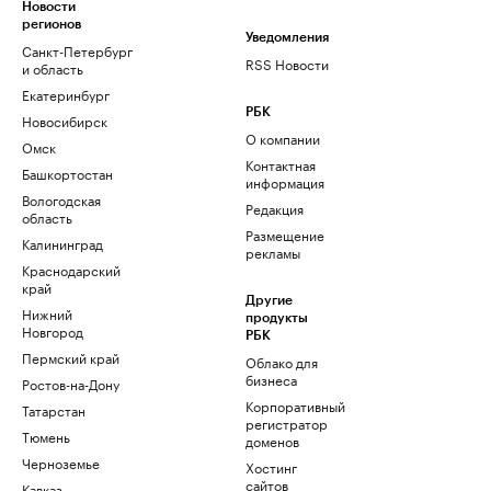
Новости
регионов
Уведомления
Санкт-Петербург
RSS Новости
и область
Екатеринбург
РБК
Новосибирск
О компании
Омск
Контактная
Башкортостан
информация
Вологодская
Редакция
область
Размещение
Калининград
рекламы
Краснодарский
край
Другие
Нижний
продукты
Новгород
РБК
Пермский край
Облако для
бизнеса
Ростов-на-Дону
Корпоративный
Татарстан
регистратор
Тюмень
доменов
Черноземье
Хостинг
сайтов
Кавказ