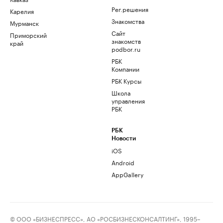
Рег.решения
Карелия
Знакомства
Мурманск
Сайт
Приморский
знакомств
край
podbor.ru
РБК
Компании
РБК Курсы
Школа
управления
РБК
РБК
Новости
iOS
Android
AppGallery
© ООО «БИЗНЕСПРЕСС», АО «РОСБИЗНЕСКОНСАЛТИНГ», 1995–