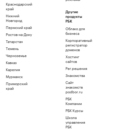
Краснодарский
край
Другие
Нижний
продукты
Новгород
РБК
Пермский край
Облако для
бизнеса
Ростов-на-Дону
Корпоративный
Татарстан
регистратор
Тюмень
доменов
Черноземье
Хостинг
сайтов
Кавказ
Рег.решения
Карелия
Знакомства
Мурманск
Сайт
Приморский
знакомств
край
podbor.ru
РБК
Компании
РБК Курсы
Школа
управления
РБК