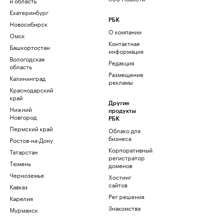
и область
Екатеринбург
РБК
Новосибирск
О компании
Омск
Контактная
Башкортостан
информация
Вологодская
Редакция
область
Размещение
Калининград
рекламы
Краснодарский
край
Другие
Нижний
продукты
Новгород
РБК
Пермский край
Облако для
бизнеса
Ростов-на-Дону
Корпоративный
Татарстан
регистратор
Тюмень
доменов
Черноземье
Хостинг
сайтов
Кавказ
Рег.решения
Карелия
Знакомства
Мурманск