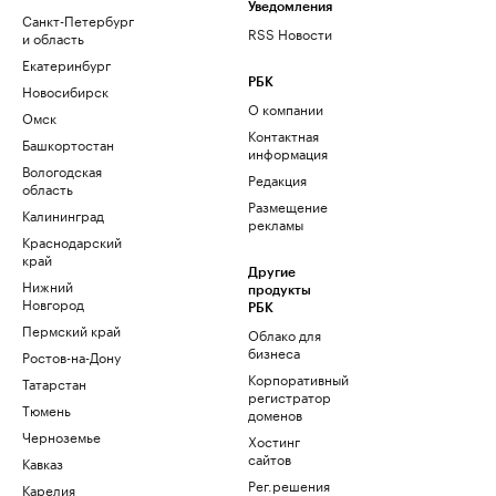
Уведомления
Санкт-Петербург
RSS Новости
и область
Екатеринбург
РБК
Новосибирск
О компании
Омск
Контактная
Башкортостан
информация
Вологодская
Редакция
область
Размещение
Калининград
рекламы
Краснодарский
край
Другие
Нижний
продукты
Новгород
РБК
Пермский край
Облако для
бизнеса
Ростов-на-Дону
Корпоративный
Татарстан
регистратор
Тюмень
доменов
Черноземье
Хостинг
сайтов
Кавказ
Рег.решения
Карелия