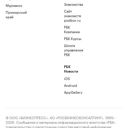
Знакомства
Мурманск
Сайт
Приморский
знакомств
край
podbor.ru
РБК
Компании
РБК Курсы
Школа
управления
РБК
РБК
Новости
iOS
Android
AppGallery
© ООО «БИЗНЕСПРЕСС», АО «РОСБИЗНЕСКОНСАЛТИНГ», 1995–
2026. Сообщения и материалы информационного агентства «РБК»
(свидетельство о регистрации средства массовой информации