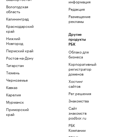
информация
Вологодская
Редакция
область
Размещение
Калининград
рекламы
Краснодарский
край
Другие
Нижний
продукты
Новгород
РБК
Пермский край
Облако для
бизнеса
Ростов-на-Дону
Корпоративный
Татарстан
регистратор
Тюмень
доменов
Черноземье
Хостинг
сайтов
Кавказ
Рег.решения
Карелия
Знакомства
Мурманск
Сайт
Приморский
знакомств
край
podbor.ru
РБК
Компании