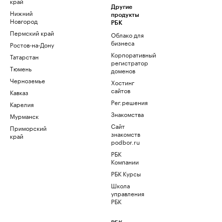
край
Другие
Нижний
продукты
Новгород
РБК
Пермский край
Облако для
бизнеса
Ростов-на-Дону
Корпоративный
Татарстан
регистратор
Тюмень
доменов
Черноземье
Хостинг
сайтов
Кавказ
Рег.решения
Карелия
Знакомства
Мурманск
Сайт
Приморский
знакомств
край
podbor.ru
РБК
Компании
РБК Курсы
Школа
управления
РБК