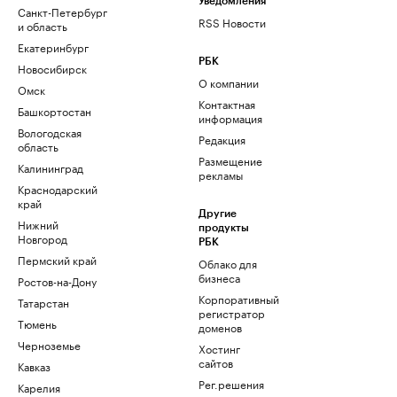
Уведомления
Санкт-Петербург
RSS Новости
и область
Екатеринбург
РБК
Новосибирск
О компании
Омск
Контактная
Башкортостан
информация
Вологодская
Редакция
область
Размещение
Калининград
рекламы
Краснодарский
край
Другие
Нижний
продукты
Новгород
РБК
Пермский край
Облако для
бизнеса
Ростов-на-Дону
Корпоративный
Татарстан
регистратор
Тюмень
доменов
Черноземье
Хостинг
сайтов
Кавказ
Рег.решения
Карелия