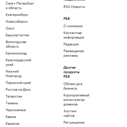
Санкт-Петербург
RSS Новости
и область
Екатеринбург
РБК
Новосибирск
О компании
Омск
Контактная
Башкортостан
информация
Вологодская
Редакция
область
Размещение
Калининград
рекламы
Краснодарский
край
Другие
Нижний
продукты
Новгород
РБК
Пермский край
Облако для
бизнеса
Ростов-на-Дону
Корпоративный
Татарстан
регистратор
Тюмень
доменов
Черноземье
Хостинг
сайтов
Кавказ
Рег.решения
Карелия