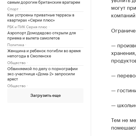
самым дорогим британским вратарем
могут при
Спорт
компаний
Как устроены приватные террасы в
квартирах «Серии плюс»
РБК и ПИК Серия плюс
Ограниче
Аэропорт Домодедово открыли для
приема и вылета самолетов
— произв
Политика
Женщина и ребенок погибли во время
хранения,
непогоды в Смоленске
продуктов
Общество
Обвиняемой по делу о порнографии
экс-участнице «Дома-2» запросили
— перево
арест
Общество
— гостин
Загрузить еще
— школьн
Тем не ме
помешают