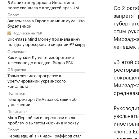
В Африке поддержали Инфантино
Со 2 окт
после скандала с продажей прав ЧМ
запретят 
Спорт
Запасы газа в Европе на минимуме. Что
губернато
будет зимой
этим рук
Подписка на РБК
Мирзаджа
Экс-глава Mind Money признала вину
по «делу брокеров» о хищении ₽7 млрд
лепёшек 
Финансы
Как изучали Луну: от изобретения
«В этой с
телескопа до высадки. Видео РБК
ресторанн
Общество
Трамп заявил о прогрессе в
сокращен
урегулировании украинского
Мирзаджа
конфликта
среднеаз
Политика
Гендиректор «ИжАвиа» объявил об
увольнении
Руководит
Политика
увольнять
Матч Первой лиги перенесли из-за
иностран
проблем с вылетом «Сочи» в Москву
Спорт
членов Е
Перешедший в «Лидс» Траффорд стал
уволить д