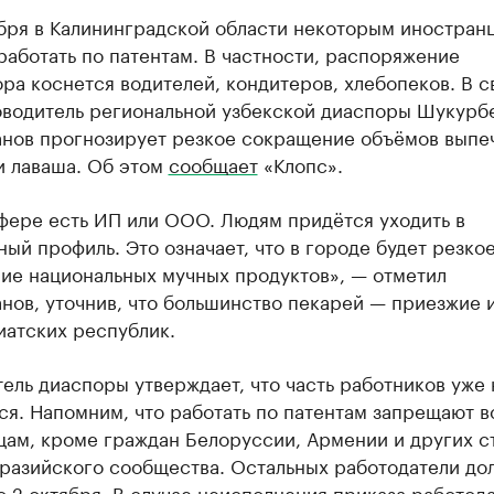
ября в Калининградской области некоторым иностран
работать по патентам. В частности, распоряжение
ра коснется водителей, кондитеров, хлебопеков. В с
оводитель региональной узбекской диаспоры Шукурб
нов прогнозирует резкое сокращение объёмов выпе
и лаваша. Об этом
сообщает
«Клопс».
фере есть ИП или ООО. Людям придётся уходить в
ый профиль. Это означает, что в городе будет резко
ие национальных мучных продуктов», — отметил
нов, уточнив, что большинство пекарей — приезжие 
иатских республик.
ель диаспоры утверждает, что часть работников уже 
ся. Напомним, что работать по патентам запрещают 
цам, кроме граждан Белоруссии, Армении и других с
вразийского сообщества. Остальных работодатели до
о 2 октября. В случае неисполнения приказа работод