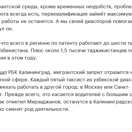
рантской среды, кроме временных неудобств, пробле
бота всегда есть, переквалификация займёт максимум
 работы не останется. А мы своей диаспорой помога
л он.
что всего в регионе по патенту работают до шести т
збекистана. Плюс около 1,5 тысячи таджикистанцев п
я в этом году.
щал
РБК Калининград, мигрантский запрет отразится 
тной сфере. Каждый пятый таксист из узбекской диа
еехать работать в другой город: в Москву или Санкт-
. Прежде всего, это касается водителей с большим 
ак отметил Мирзаджанов, останутся в Калининградск
но сменят род деятельности.