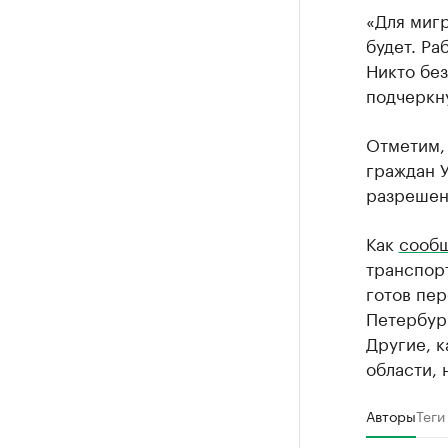
«Для миг
будет. Ра
Никто без
подчеркну
Отметим, 
граждан У
разрешени
Как
сооб
транспор
готов пер
Петербург
Другие, к
области, 
Авторы
Теги