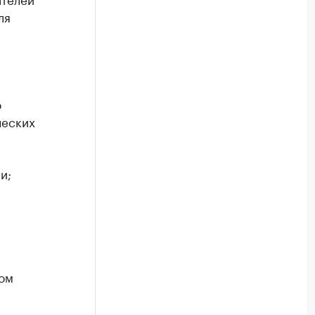
ля
о
ческих
и;
ком