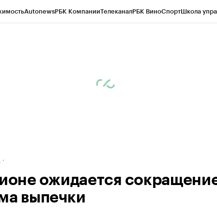
жимость
Autonews
РБК Компании
Телеканал
РБК Вино
Спорт
Школа упра
ипто
РБК Бизнес-среда
Дискуссионный клуб
Исследования
Кредитные 
рагентов
Политика
Экономика
Бизнес
Технологии и медиа
Финансы
Рын
д
гионе ожидается сокращени
ма выпечки