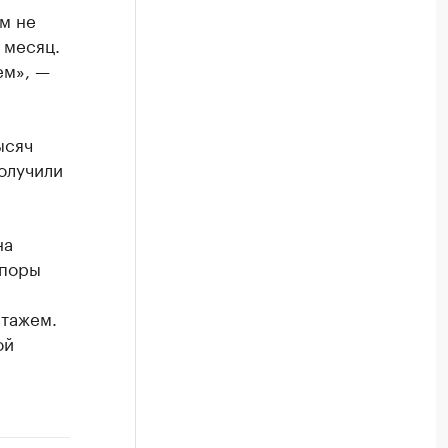
м не
 месяц.
ем», —
ысяч
олучили
на
споры
стажем.
ой