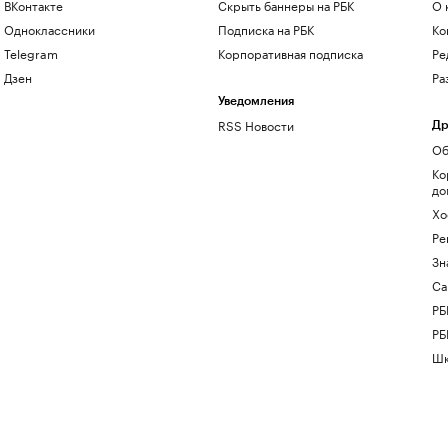
ВКонтакте
Скрыть баннеры на РБК
О 
Одноклассники
Подписка на РБК
Ко
Telegram
Корпоративная подписка
Ре
Дзен
Ра
Уведомления
RSS Новости
Др
Об
Ко
до
Хо
Ре
Зн
Са
РБ
РБ
Шк