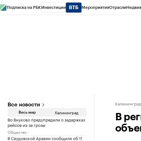
Подписка на РБК
Инвестиции
Мероприятия
Отрасли
Недви
РБК Life
Тренды
Визионеры
Национальные проекты
Город
Стиль
Кр
Спецпроекты СПб
Конференции СПб
Спецпроекты
Проверка конт
Калинингра
Все новости
Калининград
Весь мир
В ре
Во Внуково предупредили о задержках
рейсов из-за грозы
объе
Общество
В Саудовской Аравии сообщили об 11