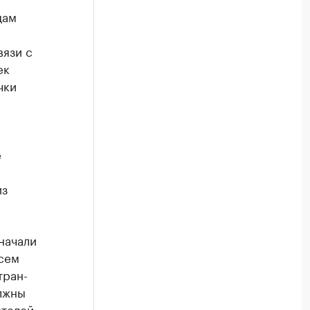
цам
вязи с
ек
чки
е
из
начали
всем
тран-
лжны
ателей