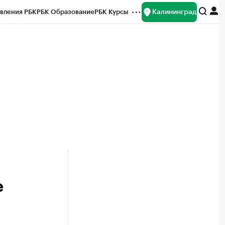
Калининград
вления РБК
РБК Образование
РБК Курсы
рейтинги
Франшизы
Газета
ок наличной валюты
е