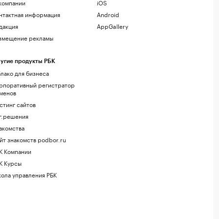
компании
iOS
нтактная информация
Android
дакция
AppGallery
змещение рекламы
угие продукты РБК
лако для бизнеса
рпоративный регистратор
менов
стинг сайтов
г.решения
акомства
йт знакомств podbor.ru
К Компании
К Курсы
ола управления РБК