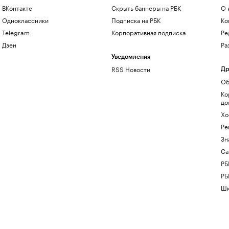
ВКонтакте
Скрыть баннеры на РБК
О 
Одноклассники
Подписка на РБК
Ко
Telegram
Корпоративная подписка
Ре
Дзен
Ра
Уведомления
RSS Новости
Др
Об
Ко
до
Хо
Ре
Зн
Са
РБ
РБ
Шк