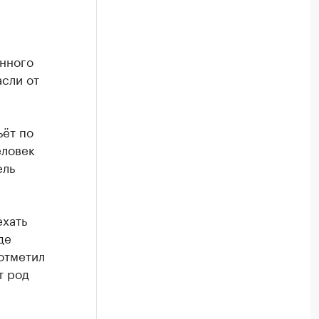
енного
асли от
ьёт по
еловек
ель
ехать
де
 отметил
т род