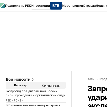
Подписка на РБК
Инвестиции
Мероприятия
Отрасли
Недви
РБК Life
Тренды
Визионеры
Национальные проекты
Город
Стиль
Кр
Спецпроекты СПб
Конференции СПб
Спецпроекты
Проверка конт
Калинингра
Все новости
Калининград
Весь мир
Запр
Гастрогид по Центральной России:
сыры, крокодилы и органический сидр
удар
РБК и РСХБ
В Румынии затопили четыре баржи в
эксп