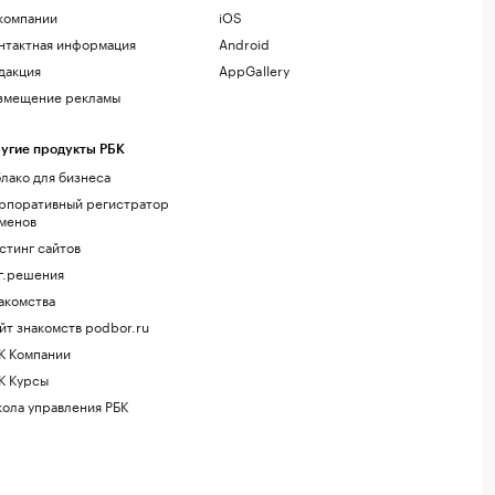
компании
iOS
нтактная информация
Android
дакция
AppGallery
змещение рекламы
угие продукты РБК
лако для бизнеса
рпоративный регистратор
менов
стинг сайтов
г.решения
акомства
йт знакомств podbor.ru
К Компании
К Курсы
ола управления РБК