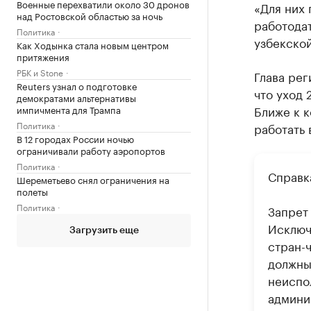
Военные перехватили около 30 дронов
«Для них
над Ростовской областью за ночь
работодат
Политика
узбекско
Как Ходынка стала новым центром
притяжения
РБК и Stone
Глава рег
Reuters узнал о подготовке
что уход 
демократами альтернативы
Ближе к к
импичмента для Трампа
Политика
работать 
В 12 городах России ночью
ограничивали работу аэропортов
Политика
Справк
Шереметьево снял ограничения на
полеты
Политика
Запрет
Исключ
Загрузить еще
стран-
должны
неиспо
админи