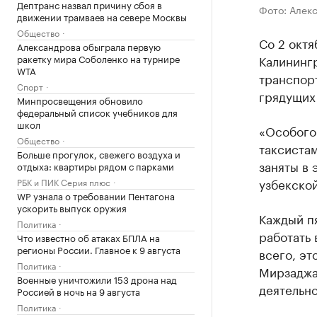
Дептранс назвал причину сбоя в
Фото: Алек
движении трамваев на севере Москвы
Общество
Со 2 октя
Александрова обыграла первую
Калинингр
ракетку мира Соболенко на турнире
WTA
транспорт
Спорт
грядущих
Минпросвещения обновило
федеральный список учебников для
школ
«Особого 
Общество
таксистам
Больше прогулок, свежего воздуха и
заняты в 
отдыха: квартиры рядом с парками
узбекско
РБК и ПИК Серия плюс
WP узнала о требовании Пентагона
ускорить выпуск оружия
Каждый пя
Политика
работать 
Что известно об атаках БПЛА на
регионы России. Главное к 9 августа
всего, эт
Политика
Мирзаджан
Военные уничтожили 153 дрона над
деятельно
Россией в ночь на 9 августа
Политика