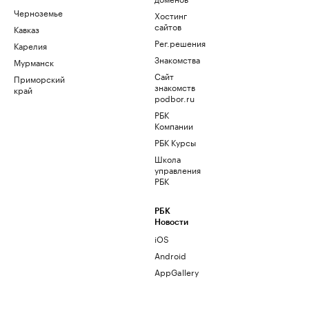
Черноземье
Хостинг
сайтов
Кавказ
Рег.решения
Карелия
Знакомства
Мурманск
Сайт
Приморский
знакомств
край
podbor.ru
РБК
Компании
РБК Курсы
Школа
управления
РБК
РБК
Новости
iOS
Android
AppGallery