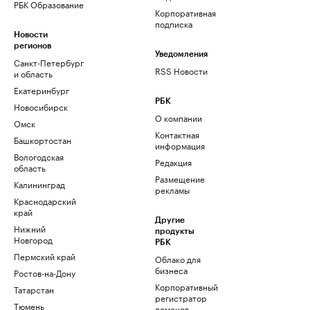
РБК Образование
Корпоративная
подписка
Новости
регионов
Уведомления
Санкт-Петербург
RSS Новости
и область
Екатеринбург
РБК
Новосибирск
О компании
Омск
Контактная
Башкортостан
информация
Вологодская
Редакция
область
Размещение
Калининград
рекламы
Краснодарский
край
Другие
Нижний
продукты
Новгород
РБК
Пермский край
Облако для
бизнеса
Ростов-на-Дону
Корпоративный
Татарстан
регистратор
Тюмень
доменов