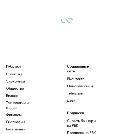
Рубрики
Социальные
сети
Политика
ВКонтакте
Экономика
Одноклассники
Общество
Telegram
Бизнес
Дзен
Технологии и
медиа
Финансы
Подписки
Скрыть баннеры
Биографии
на РБК
База знаний
Подписка на РБК