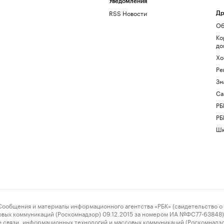
Уведомления
RSS Новости
Др
Об
Ко
до
Хо
Ре
Зн
Са
РБ
РБ
Шк
ения и материалы информационного агентства «РБК» (свидетельство о 
овых коммуникаций (Роскомнадзор) 09.12.2015 за номером ИА №ФС77-63848) 
 связи, информационных технологий и массовых коммуникаций (Роскомнадз