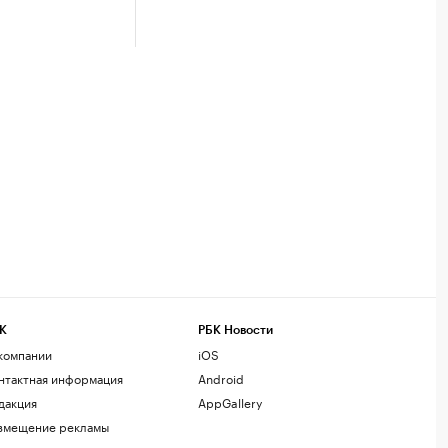
К
РБК Новости
компании
iOS
нтактная информация
Android
дакция
AppGallery
змещение рекламы