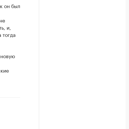
к он был
не
ь, и,
а тогда
 новую
ские