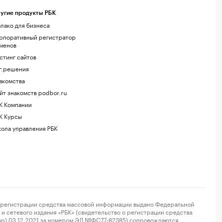
угие продукты РБК
лако для бизнеса
рпоративный регистратор
менов
стинг сайтов
г.решения
акомства
йт знакомств podbor.ru
К Компании
К Курсы
ола управления РБК
регистрации средства массовой информации выдано Федеральной
и сетевого издания «РБК» (свидетельство о регистрации средства
ор) 03.12.2021 за номером ЭЛ №ФС77-82385) сопровождаются