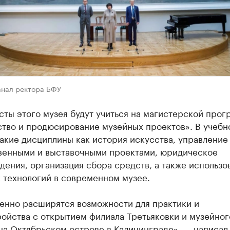
анал ректора БФУ
ты этого музея будут учиться на магистерской прог
ство и продюсирование музейных проектов». В учебн
акие дисциплины как история искусства, управление
венными и выставочными проектами, юридическое
ения, организация сбора средств, а также использо
 технологий в современном музее.
енно расширятся возможности для практики и
ойства с открытием филиала Третьяковки и музейног
на Октябрьском острове в Калининграде», — написал