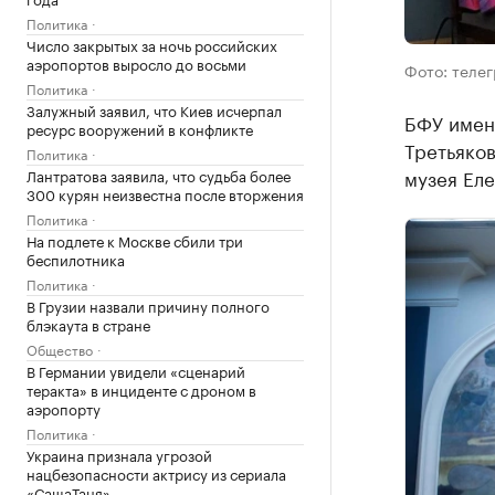
Политика
Число закрытых за ночь российских
аэропортов выросло до восьми
Фото: теле
Политика
Залужный заявил, что Киев исчерпал
БФУ имен
ресурс вооружений в конфликте
Третьяков
Политика
музея Ел
Лантратова заявила, что судьба более
300 курян неизвестна после вторжения
Политика
На подлете к Москве сбили три
беспилотника
Политика
В Грузии назвали причину полного
блэкаута в стране
Общество
В Германии увидели «сценарий
теракта» в инциденте с дроном в
аэропорту
Политика
Украина признала угрозой
нацбезопасности актрису из сериала
«СашаТаня»