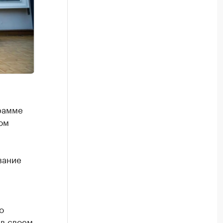
рамме
ом
вание
о
 в своем