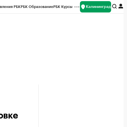
Калининград
вления РБК
РБК Образование
РБК Курсы
рейтинги
Франшизы
Газета
ок наличной валюты
овке