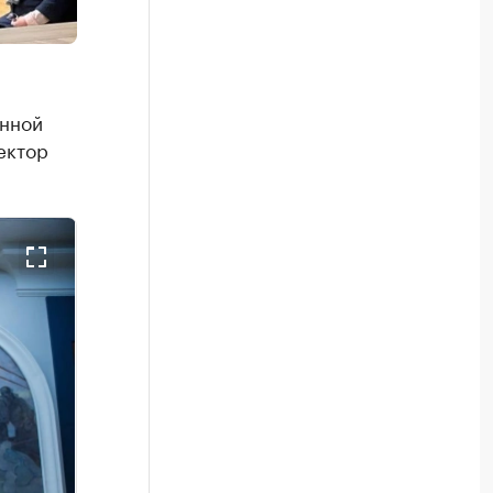
енной
ектор