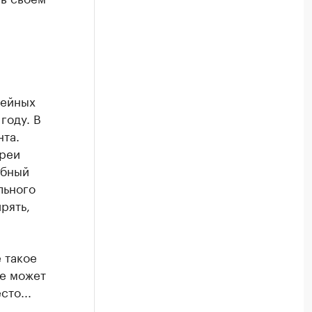
зейных
году. В
нта.
ереи
обный
льного
рять,
 такое
ще может
сто...