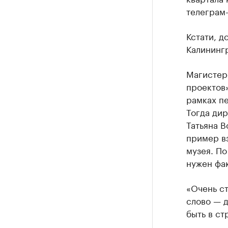
телеграм
Кстати, д
Калинингр
Магистер
проектов»
рамках пе
Тогда дир
Татьяна 
пример в
музея. По
нужен фак
«Очень ст
слово — 
быть в ст