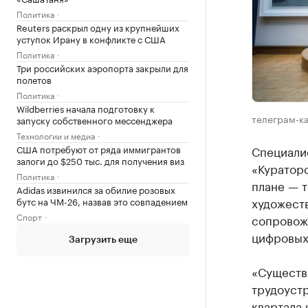
Политика
Reuters раскрыл одну из крупнейших
уступок Ирану в конфликте с США
Политика
Три российских аэропорта закрыли для
полетов
Политика
Wildberries начала подготовку к
телеграм-к
запуску собственного мессенджера
Технологии и медиа
Специалис
США потребуют от ряда иммигрантов
залоги до $250 тыс. для получения виз
«Куратор
Политика
плане — т
Adidas извинился за обилие розовых
художест
бутс на ЧМ-26, назвав это совпадением
Спорт
сопровожд
цифровых
Загрузить еще
«Существ
трудоустр
квартала 