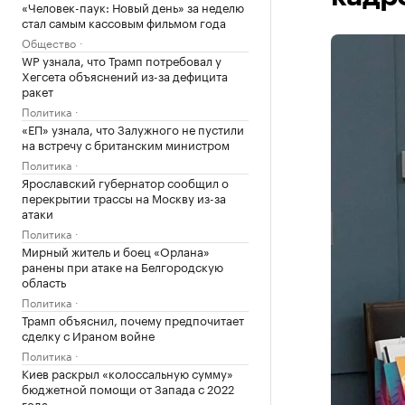
«Человек-паук: Новый день» за неделю
стал самым кассовым фильмом года
Общество
WP узнала, что Трамп потребовал у
Хегсета объяснений из-за дефицита
ракет
Политика
«ЕП» узнала, что Залужного не пустили
на встречу с британским министром
Политика
Ярославский губернатор сообщил о
перекрытии трассы на Москву из-за
атаки
Политика
Мирный житель и боец «Орлана»
ранены при атаке на Белгородскую
область
Политика
Трамп объяснил, почему предпочитает
сделку с Ираном войне
Политика
Киев раскрыл «колоссальную сумму»
бюджетной помощи от Запада с 2022
года