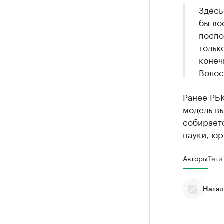
Здесь
бы во
поспо
тольк
конеч
Волос
Ранее РБ
модель в
собирает
науки, юр
Авторы
Теги
Натал