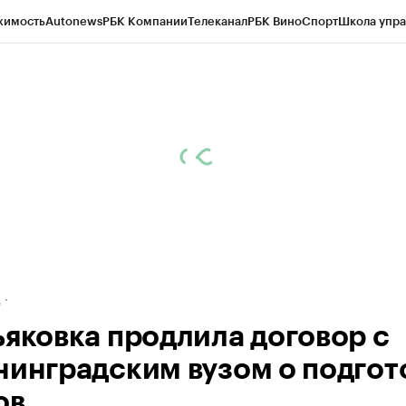
жимость
Autonews
РБК Компании
Телеканал
РБК Вино
Спорт
Школа упра
ипто
РБК Бизнес-среда
Дискуссионный клуб
Исследования
Кредитные 
рагентов
Политика
Экономика
Бизнес
Технологии и медиа
Финансы
Рын
д
ьяковка продлила договор с
нинградским вузом о подгот
ов