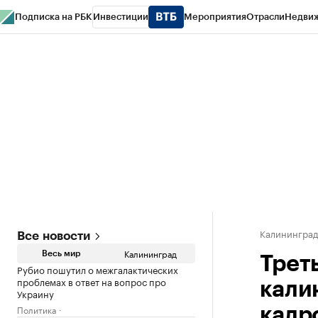
Подписка на РБК
Инвестиции
Мероприятия
Отрасли
Недви
РБК Life
Тренды
Визионеры
Национальные проекты
Город
Стиль
Кр
Спецпроекты СПб
Конференции СПб
Спецпроекты
Проверка конт
Калинингра
Все новости
Калининград
Весь мир
Трет
Рубио пошутил о межгалактических
проблемах в ответ на вопрос про
кали
Украину
Политика
кадр