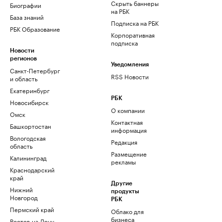
Скрыть баннеры
Биографии
на РБК
База знаний
Подписка на РБК
РБК Образование
Корпоративная
подписка
Новости
регионов
Уведомления
Санкт-Петербург
RSS Новости
и область
Екатеринбург
РБК
Новосибирск
О компании
Омск
Контактная
Башкортостан
информация
Вологодская
Редакция
область
Размещение
Калининград
рекламы
Краснодарский
край
Другие
Нижний
продукты
Новгород
РБК
Пермский край
Облако для
бизнеса
Ростов-на-Дону