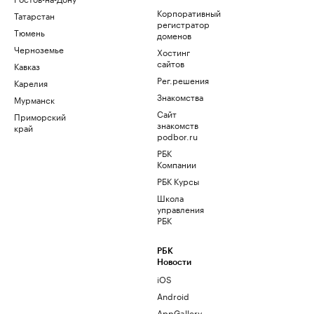
Корпоративный
Татарстан
регистратор
Тюмень
доменов
Черноземье
Хостинг
сайтов
Кавказ
Рег.решения
Карелия
Знакомства
Мурманск
Сайт
Приморский
знакомств
край
podbor.ru
РБК
Компании
РБК Курсы
Школа
управления
РБК
РБК
Новости
iOS
Android
AppGallery