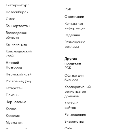
Екатеринбург
РБК
Новосибирск
О компании
Омск
Контактная
Башкортостан
информация
Вологодская
Редакция
область
Размещение
Калининград
рекламы
Краснодарский
край
Другие
Нижний
продукты
Новгород
РБК
Пермский край
Облако для
бизнеса
Ростов-на-Дону
Корпоративный
Татарстан
регистратор
Тюмень
доменов
Черноземье
Хостинг
сайтов
Кавказ
Рег.решения
Карелия
Знакомства
Мурманск
Сайт
Приморский