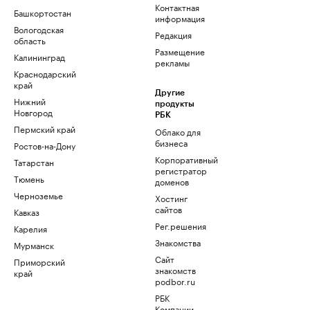
Контактная
Башкортостан
информация
Вологодская
Редакция
область
Размещение
Калининград
рекламы
Краснодарский
край
Другие
Нижний
продукты
Новгород
РБК
Пермский край
Облако для
бизнеса
Ростов-на-Дону
Корпоративный
Татарстан
регистратор
Тюмень
доменов
Черноземье
Хостинг
сайтов
Кавказ
Рег.решения
Карелия
Знакомства
Мурманск
Сайт
Приморский
знакомств
край
podbor.ru
РБК
Компании