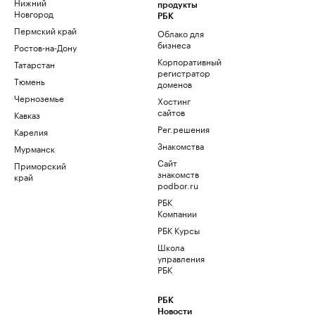
Нижний
продукты
Новгород
РБК
Пермский край
Облако для
бизнеса
Ростов-на-Дону
Корпоративный
Татарстан
регистратор
Тюмень
доменов
Черноземье
Хостинг
сайтов
Кавказ
Рег.решения
Карелия
Знакомства
Мурманск
Сайт
Приморский
знакомств
край
podbor.ru
РБК
Компании
РБК Курсы
Школа
управления
РБК
РБК
Новости