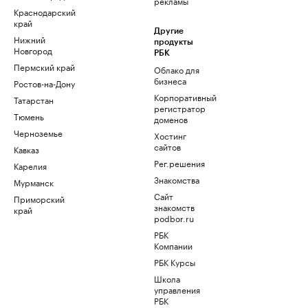
рекламы
Краснодарский
край
Другие
Нижний
продукты
Новгород
РБК
Пермский край
Облако для
бизнеса
Ростов-на-Дону
Корпоративный
Татарстан
регистратор
Тюмень
доменов
Черноземье
Хостинг
сайтов
Кавказ
Рег.решения
Карелия
Знакомства
Мурманск
Сайт
Приморский
знакомств
край
podbor.ru
РБК
Компании
РБК Курсы
Школа
управления
РБК