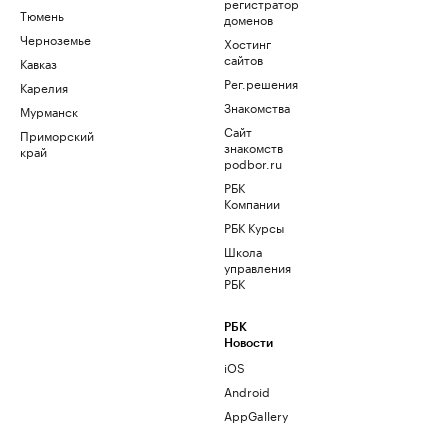
регистратор
Тюмень
доменов
Черноземье
Хостинг
сайтов
Кавказ
Рег.решения
Карелия
Знакомства
Мурманск
Сайт
Приморский
знакомств
край
podbor.ru
РБК
Компании
РБК Курсы
Школа
управления
РБК
РБК
Новости
iOS
Android
AppGallery