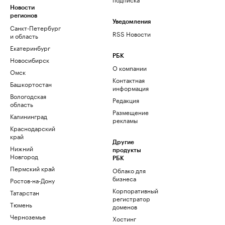
Новости
регионов
Уведомления
Санкт-Петербург
RSS Новости
и область
Екатеринбург
РБК
Новосибирск
О компании
Омск
Контактная
Башкортостан
информация
Вологодская
Редакция
область
Размещение
Калининград
рекламы
Краснодарский
край
Другие
Нижний
продукты
Новгород
РБК
Пермский край
Облако для
бизнеса
Ростов-на-Дону
Корпоративный
Татарстан
регистратор
Тюмень
доменов
Черноземье
Хостинг