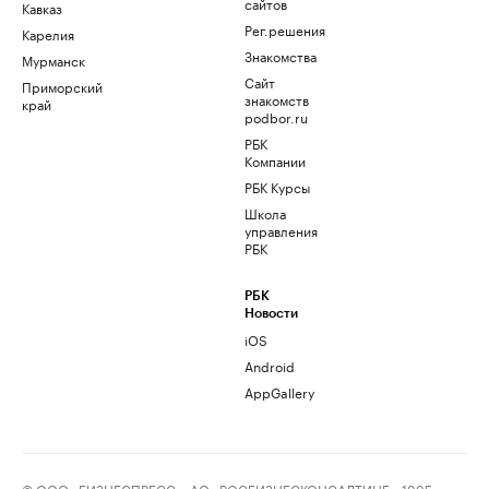
сайтов
Кавказ
Рег.решения
Карелия
Знакомства
Мурманск
Сайт
Приморский
знакомств
край
podbor.ru
РБК
Компании
РБК Курсы
Школа
управления
РБК
РБК
Новости
iOS
Android
AppGallery
© ООО «БИЗНЕСПРЕСС», АО «РОСБИЗНЕСКОНСАЛТИНГ», 1995–