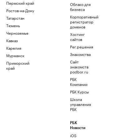
Пермский край
Облако для
бизнеса
Ростов-на-Дону
Корпоративный
Татарстан
регистратор
Тюмень
доменов
Черноземье
Хостинг
сайтов
Кавказ
Рег.решения
Карелия
Знакомства
Мурманск
Сайт
Приморский
знакомств
край
podbor.ru
РБК
Компании
РБК Курсы
Школа
управления
РБК
РБК
Новости
iOS