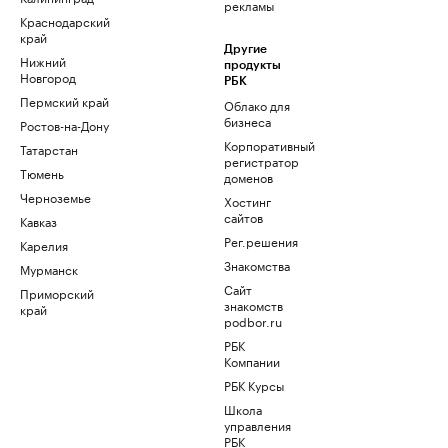
рекламы
Краснодарский
край
Другие
Нижний
продукты
Новгород
РБК
Пермский край
Облако для
бизнеса
Ростов-на-Дону
Корпоративный
Татарстан
регистратор
Тюмень
доменов
Черноземье
Хостинг
сайтов
Кавказ
Рег.решения
Карелия
Знакомства
Мурманск
Сайт
Приморский
знакомств
край
podbor.ru
РБК
Компании
РБК Курсы
Школа
управления
РБК