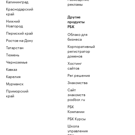
Калининград
рекламы
Краснодарский
край
Другие
Нижний
продукты
Новгород
РБК
Пермский край
Облако для
бизнеса
Ростов-на-Дону
Корпоративный
Татарстан
регистратор
Тюмень
доменов
Черноземье
Хостинг
сайтов
Кавказ
Рег.решения
Карелия
Знакомства
Мурманск
Сайт
Приморский
знакомств
край
podbor.ru
РБК
Компании
РБК Курсы
Школа
управления