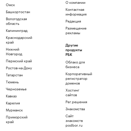
О компании
Омск
Контактная
Башкортостан
информация
Вологодская
Редакция
область
Размещение
Калининград
рекламы
Краснодарский
край
Другие
Нижний
продукты
Новгород
РБК
Пермский край
Облако для
бизнеса
Ростов-на-Дону
Корпоративный
Татарстан
регистратор
Тюмень
доменов
Черноземье
Хостинг
сайтов
Кавказ
Рег.решения
Карелия
Знакомства
Мурманск
Сайт
Приморский
знакомств
край
podbor.ru