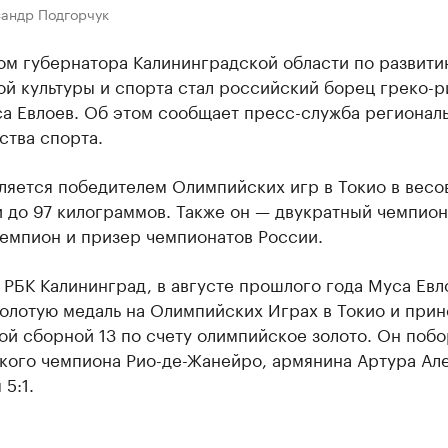
сандр Подгорчук
ом губернатора Калининградской области по развити
ой культуры и спорта стал российский борец греко-
са Евлоев. Об этом сообщает пресс-служба регионал
ства спорта.
ляется победителем Олимпийских игр в Токио в весо
 до 97 килограммов. Также он — двукратный чемпион
чемпион и призер чемпионатов России.
 РБК Калининград, в августе прошлого года Муса Евл
олотую медаль на Олимпийских Играх в Токио и прин
й сборной 13 по счету олимпийское золото. Он поб
кого чемпиона Рио-де-Жанейро, армянина Артура Ал
 5:1.