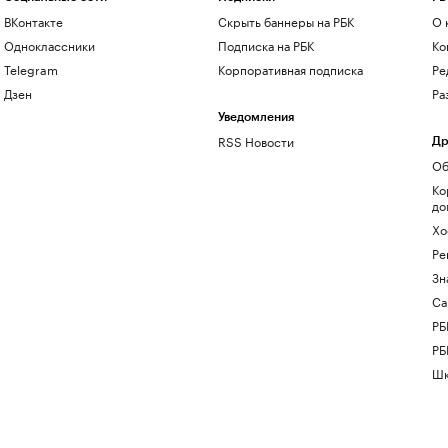
ВКонтакте
Скрыть баннеры на РБК
О 
Одноклассники
Подписка на РБК
Ко
Telegram
Корпоративная подписка
Ре
Дзен
Ра
Уведомления
RSS Новости
Др
Об
Ко
до
Хо
Ре
Зн
Са
РБ
РБ
Шк