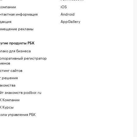
компании
iOS
нтактная информация
Android
дакция
AppGallery
змещение рекламы
угие продукты РБК
лако для бизнеса
рпоративный регистратор
менов
стинг сайтов
г.решения
акомства
йт знакомств podbor.ru
К Компании
К Курсы
ола управления РБК