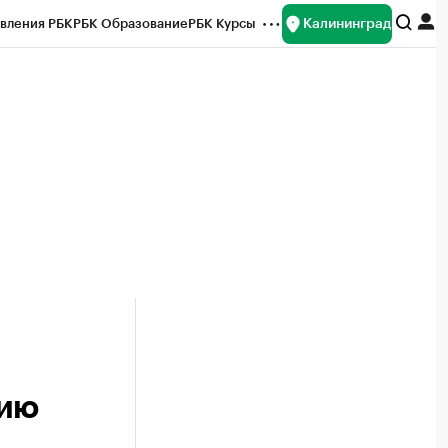
Калининград
вления РБК
РБК Образование
РБК Курсы
рейтинги
Франшизы
Газета
ок наличной валюты
тию