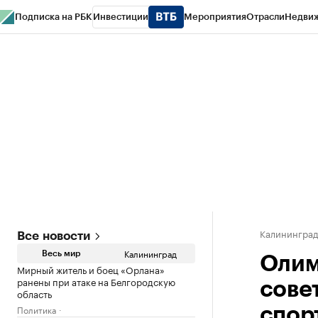
Подписка на РБК
Инвестиции
Мероприятия
Отрасли
Недви
РБК Life
Тренды
Визионеры
Национальные проекты
Город
Стиль
Кр
Спецпроекты СПб
Конференции СПб
Спецпроекты
Проверка конт
Калинингра
Все новости
Калининград
Весь мир
Олим
Мирный житель и боец «Орлана»
ранены при атаке на Белгородскую
сове
область
Политика
спор