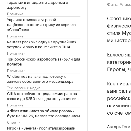
теракта» в инциденте с дроном в
Фото: Алек
аэропорту
Политика
Советник
Украина признала угрозой
нацбезопасности актрису из сериала
физическ
«СашаТаня»
стиля Му
Политика
министер
Reuters раскрыл одну из крупнейших
уступок Ирану в конфликте с США
Политика
Евлоев яв
Три российских аэропорта закрыли для
категории
полетов
Европы, 
Политика
Wildberries начала подготовку к
запуску собственного мессенджера
Как писал
Технологии и медиа
выиграл
з
США потребуют от ряда иммигрантов
российско
залоги до $250 тыс. для получения виз
олимпийс
Политика
Adidas извинился за обилие розовых
со счетом
бутс на ЧМ-26, назвав это совпадением
Спорт
Авторы
Теги
Игрока «Зенита» госпитализировали