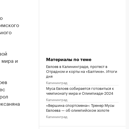
ю
римского
ьного
вой
 мира и
Материалы по теме
Евлоев в Калининграде, протест в
Отрадном и корты на «Балтике». Итоги
дня
оев
Калининград
ес
Муса Евлоев собирается готовиться к
чемпионату мира и Олимпиаде-2024
орол
Калининград
ексаняна
«Вершина спортсмена»: Тренер Мусы
Евлоева — об олимпийском золоте
Калининград