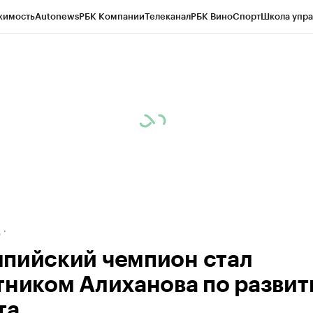
жимость
Autonews
РБК Компании
Телеканал
РБК Вино
Спорт
Школа упра
ипто
РБК Бизнес-среда
Дискуссионный клуб
Исследования
Кредитные 
рагентов
Политика
Экономика
Бизнес
Технологии и медиа
Финансы
Рын
д
пийский чемпион стал
тником Алиханова по разви
та