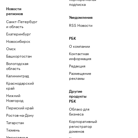
подписка
Новости
регионов
Уведомления
Санкт-Петербург
RSS Новости
и область
Екатеринбург
РБК
Новосибирск
О компании
Омск
Контактная
Башкортостан
информация
Вологодская
Редакция
область
Размещение
Калининград
рекламы
Краснодарский
край
Другие
Нижний
продукты
Новгород
РБК
Пермский край
Облако для
бизнеса
Ростов-на-Дону
Корпоративный
Татарстан
регистратор
Тюмень
доменов
Черноземье