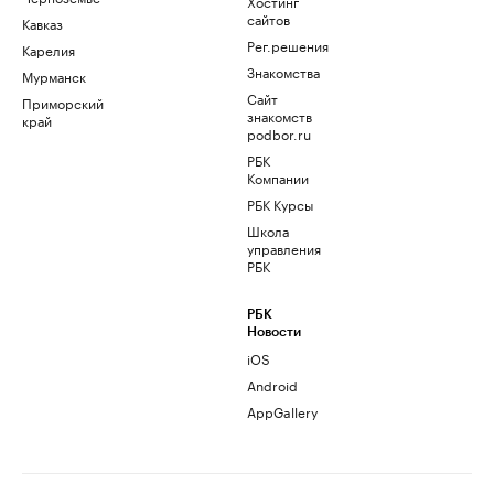
Хостинг
сайтов
Кавказ
Рег.решения
Карелия
Знакомства
Мурманск
Сайт
Приморский
знакомств
край
podbor.ru
РБК
Компании
РБК Курсы
Школа
управления
РБК
РБК
Новости
iOS
Android
AppGallery