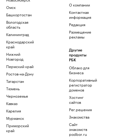
О компании
Омск
Контактная
Башкортостан
информация
Вологодская
Редакция
область
Размещение
Калининград
рекламы
Краснодарский
край
Другие
Нижний
продукты
Новгород
РБК
Пермский край
Облако для
бизнеса
Ростов-на-Дону
Корпоративный
Татарстан
регистратор
Тюмень
доменов
Черноземье
Хостинг
сайтов
Кавказ
Рег.решения
Карелия
Знакомства
Мурманск
Сайт
Приморский
знакомств
край
podbor.ru