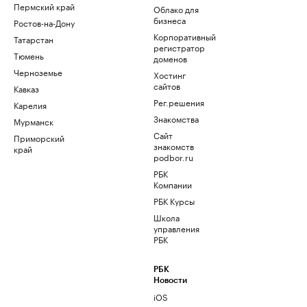
Пермский край
Облако для
бизнеса
Ростов-на-Дону
Корпоративный
Татарстан
регистратор
Тюмень
доменов
Черноземье
Хостинг
сайтов
Кавказ
Рег.решения
Карелия
Знакомства
Мурманск
Сайт
Приморский
знакомств
край
podbor.ru
РБК
Компании
РБК Курсы
Школа
управления
РБК
РБК
Новости
iOS