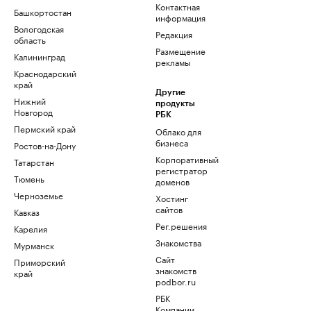
Контактная
Башкортостан
информация
Вологодская
Редакция
область
Размещение
Калининград
рекламы
Краснодарский
край
Другие
Нижний
продукты
Новгород
РБК
Пермский край
Облако для
бизнеса
Ростов-на-Дону
Корпоративный
Татарстан
регистратор
Тюмень
доменов
Черноземье
Хостинг
сайтов
Кавказ
Рег.решения
Карелия
Знакомства
Мурманск
Сайт
Приморский
знакомств
край
podbor.ru
РБК
Компании