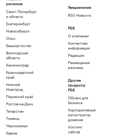
регионов
Уведомления
Санкт-Петербург
RSS Новости
и область
Екатеринбург
РБК
Новосибирск
О компании
Омск
Контактная
Башкортостан
информация
Вологодская
Редакция
область
Размещение
Калининград
рекламы
Краснодарский
край
Другие
Нижний
продукты
Новгород
РБК
Пермский край
Облако для
бизнеса
Ростов-на-Дону
Корпоративный
Татарстан
регистратор
Тюмень
доменов
Черноземье
Хостинг
сайтов
Кавказ