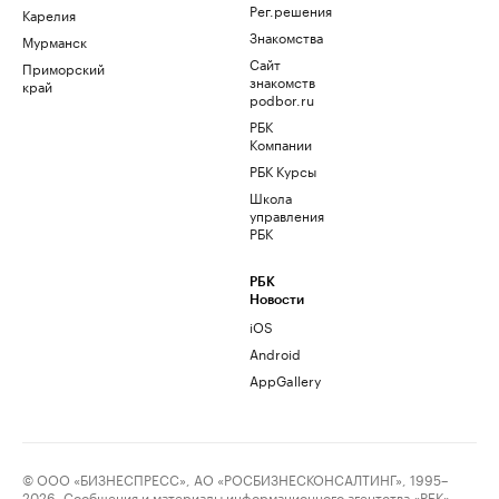
Рег.решения
Карелия
Знакомства
Мурманск
Сайт
Приморский
знакомств
край
podbor.ru
РБК
Компании
РБК Курсы
Школа
управления
РБК
РБК
Новости
iOS
Android
AppGallery
© ООО «БИЗНЕСПРЕСС», АО «РОСБИЗНЕСКОНСАЛТИНГ», 1995–
2026. Сообщения и материалы информационного агентства «РБК»