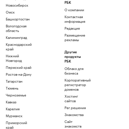
РБК
Новосибирск
О компании
Омск
Контактная
Башкортостан
информация
Вологодская
Редакция
область
Размещение
Калининград
рекламы
Краснодарский
край
Другие
Нижний
продукты
Новгород
РБК
Пермский край
Облако для
бизнеса
Ростов-на-Дону
Корпоративный
Татарстан
регистратор
Тюмень
доменов
Черноземье
Хостинг
сайтов
Кавказ
Рег.решения
Карелия
Знакомства
Мурманск
Сайт
Приморский
знакомств
край