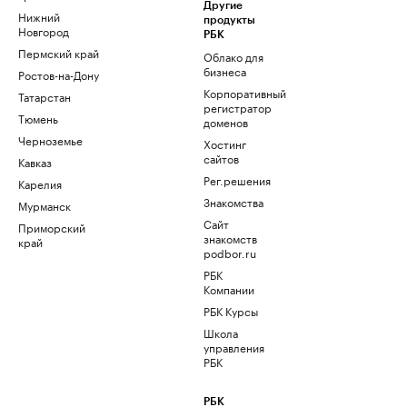
Другие
Нижний
продукты
Новгород
РБК
Пермский край
Облако для
бизнеса
Ростов-на-Дону
Корпоративный
Татарстан
регистратор
Тюмень
доменов
Черноземье
Хостинг
сайтов
Кавказ
Рег.решения
Карелия
Знакомства
Мурманск
Сайт
Приморский
знакомств
край
podbor.ru
РБК
Компании
РБК Курсы
Школа
управления
РБК
РБК