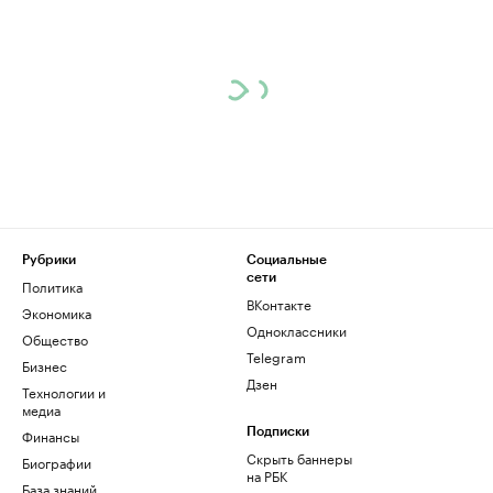
Рубрики
Социальные
сети
Политика
ВКонтакте
Экономика
Одноклассники
Общество
Telegram
Бизнес
Дзен
Технологии и
медиа
Финансы
Подписки
Скрыть баннеры
Биографии
на РБК
База знаний