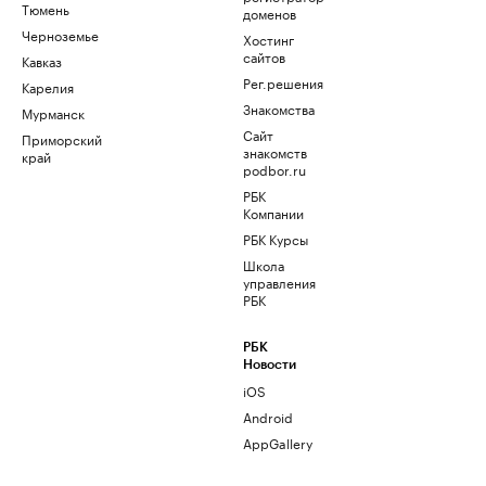
Тюмень
доменов
Черноземье
Хостинг
сайтов
Кавказ
Рег.решения
Карелия
Знакомства
Мурманск
Сайт
Приморский
знакомств
край
podbor.ru
РБК
Компании
РБК Курсы
Школа
управления
РБК
РБК
Новости
iOS
Android
AppGallery