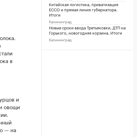
Китайская логистика, приватизация
ЕССО и прямая линия губернатора.
Итоги
Калининград
Новые сроки ввода Третьяковки, ДТП на
Горького, новогодняя корзина. Итоги
олока.
Калининград
е
стали
ока в
урцов и
и овощи
сии.
ичный
о — на