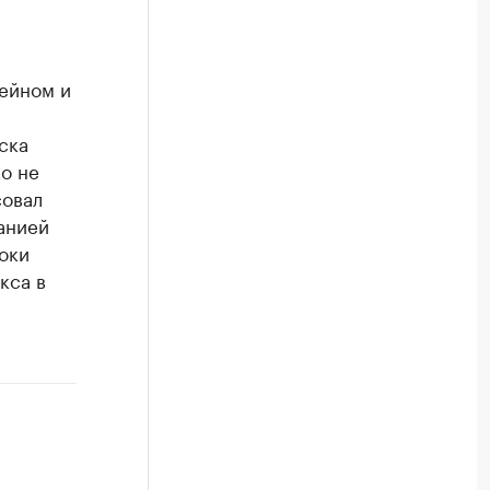
ейном и
ска
о не
совал
анией
оки
кса в