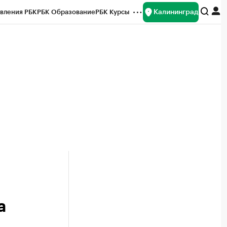
Калининград
вления РБК
РБК Образование
РБК Курсы
рейтинги
Франшизы
Газета
ок наличной валюты
а