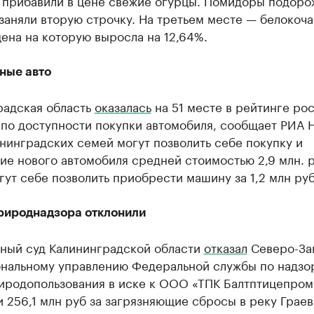
 прибавили в цене свежие огурцы. Помидоры подоро
заняли вторую строчку. На третьем месте — белокоч
цена на которую выросла на 12,64%.
ные авто
радская область
оказалась
на 51 месте в рейтинге ро
по доступности покупки автомобиля, сообщает РИА 
нинградских семей могут позволить себе покупку и
е нового автомобиля средней стоимостью 2,9 млн. р
гут себе позволить приобрести машину за 1,2 млн ру
рироднадзора отклонили
ный суд Калининградской области
отказал
Северо-За
нальному управлению Федеральной службы по надзо
иродопользования в иске к ООО «ТПК Балтптицепром
 256,1 млн руб за загрязняющие сбросы в реку Граев