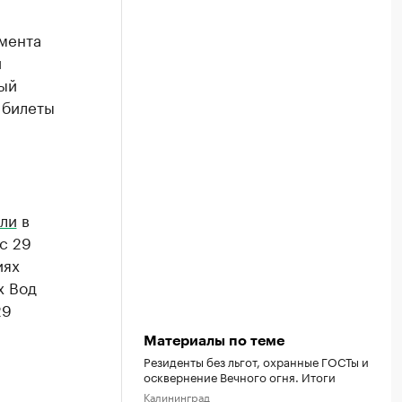
мента
и
ный
 билеты
ли
в
с 29
иях
х Вод
29
Материалы по теме
Резиденты без льгот, охранные ГОСТы и
осквернение Вечного огня. Итоги
Калининград