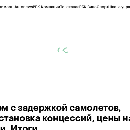
жимость
Autonews
РБК Компании
Телеканал
РБК Вино
Спорт
Школа упра
ипто
РБК Бизнес-среда
Дискуссионный клуб
Исследования
Кредитные 
рагентов
Политика
Экономика
Бизнес
Технологии и медиа
Финансы
Рын
д
м с задержкой самолетов,
становка концессий, цены н
и. Итоги