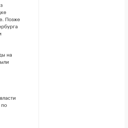
з
дке
е. Позже
ербурга
и
ды на
были
власти
 по