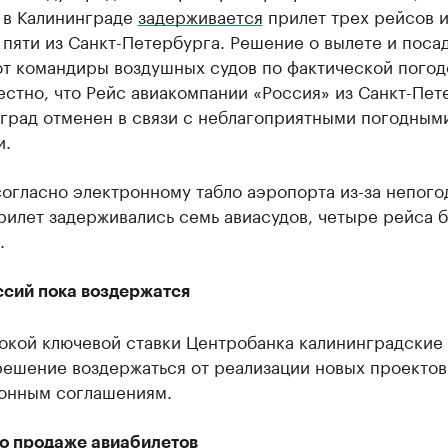
 в Калининграде
задерживается
прилет трех рейсов и
пяти из Санкт-Петербурга. Решение о вылете и поса
т командиры воздушных судов по фактической погод
естно, что Рейс авиакомпании «Россия» из Санкт-Пет
нград отменен в связи с неблагоприятными погодным
и.
 согласно электронному табло аэропорта из-за непого
рилет задерживались семь авиасудов, четыре рейса 
.
ссий пока воздержатся
окой ключевой ставки Центробанка калининградские 
ешение воздержаться от реализации новых проектов
онным соглашениям.
по продаже авиабилетов