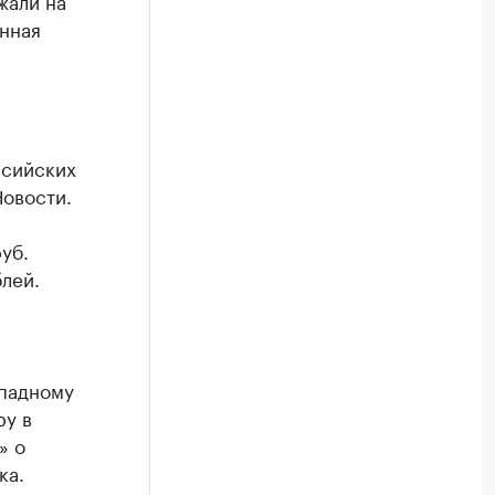
жали на
анная
ссийских
Новости.
уб.
блей.
падному
ру в
» о
ка.