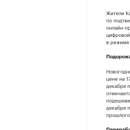
Жители К
по подтв
онлайн-пр
цифровой
в режиме
Подорожа
Новогодн
цене на 1
декабря 
отмечает
подешевел
декабря 
прошлого
Перерабо