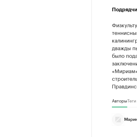
Подрядчи
Физкульт
теннисным
калининг
дважды пы
было пода
заключен
«Мириам».
строитель
Правдинск
Авторы
Теги
Марин