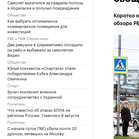
Самолет выкатился за пределы полосы
в Норильске и получил повреждения
Общество
Коротко о
Как выбрать оптимальное
обзоре Р
коммерческое помещение для
инвестиций
РБК и ПИК Серия плюс
Две девушки в Шереметьево опоздали
на рейс и выбежали за самолетом.
Видео
Общество
Юные хоккеисты «Спартака» стали
победителями Кубка Александра
Овечкина
Спорт
Вучич исключил военное
сотрудничество с Украиной
Политика
Что известно об атаках БПЛА на
регионы России. Главное к 8 августа
Политика
С начала суток ПВО сбила почти 20
дронов, летевших на Москву