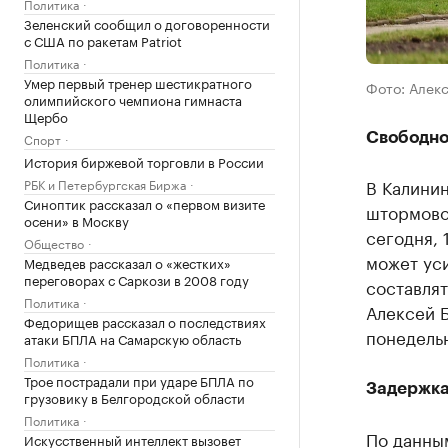
Политика
Зеленский сообщил о договоренности
с США по ракетам Patriot
Политика
Умер первый тренер шестикратного
Фото: Алек
олимпийского чемпиона гимнаста
Щербо
Спорт
Свободно
История биржевой торговли в России
В Калини
РБК и Петербургская Биржа
Синоптик рассказал о «первом визите
штормово
осени» в Москву
сегодня, 
Общество
может уси
Медведев рассказал о «жестких»
переговорах с Саркози в 2008 году
составлят
Политика
Алексей Б
Федорищев рассказал о последствиях
понедель
атаки БПЛА на Самарскую область
Политика
Трое пострадали при ударе БПЛА по
Задержка
грузовику в Белгородской области
Политика
По данным
Искусственный интеллект вызовет