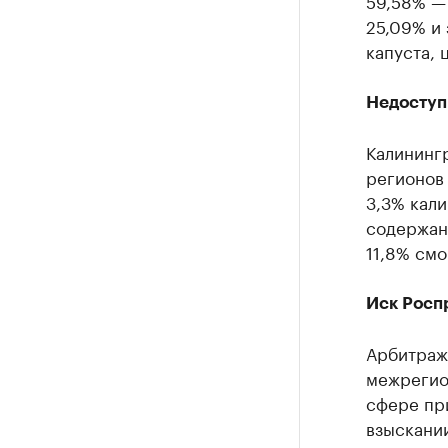
59,58% —
25,09% и 
капуста, 
Недоступ
Калининг
регионов 
3,3% кали
содержани
11,8% смо
Иск Росп
Арбитраж
межрегио
сфере пр
взыскании