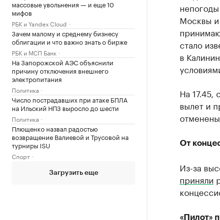
массовые увольнения — и еще 10
непогоды
мифов
Москвы и 
РБК и Yandex Cloud
принимаю
Зачем малому и среднему бизнесу
облигации и что важно знать о бирже
стало изв
РБК и МСП Банк
в Калини
На Запорожской АЭС объяснили
условиям
причину отключения внешнего
электропитания
Политика
На 17.45,
Число пострадавших при атаке БПЛА
вылет и п
на Ильский НПЗ выросло до шести
отменены
Политика
Плющенко назвал радостью
возвращение Валиевой и Трусовой на
От конце
турниры ISU
Спорт
Из-за выс
Загрузить еще
приняли
р
концесси
«Пилот» 