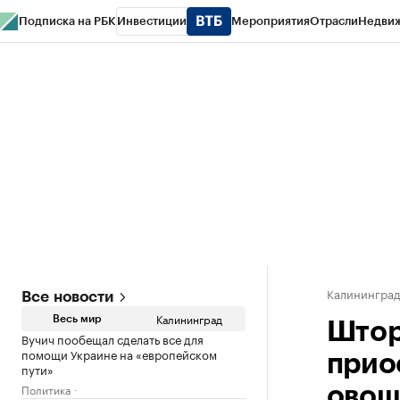
Подписка на РБК
Инвестиции
Мероприятия
Отрасли
Недви
РБК Life
Тренды
Визионеры
Национальные проекты
Город
Стиль
Кр
Спецпроекты СПб
Конференции СПб
Спецпроекты
Проверка конт
Калинингра
Все новости
Калининград
Весь мир
Штор
Вучич пообещал сделать все для
помощи Украине на «европейском
прио
пути»
Политика
овощ