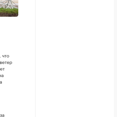
 что
 ветер
ет
на
а
за