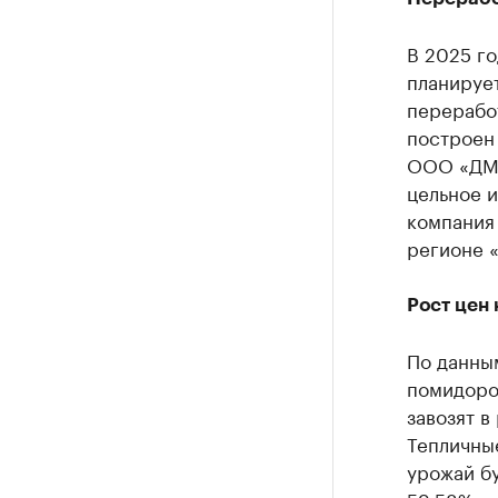
В 2025 го
планируе
переработ
построен 
ООО «ДМС
цельное 
компания
регионе 
Рост цен
По данным
помидор
завозят в
Тепличные
урожай бу