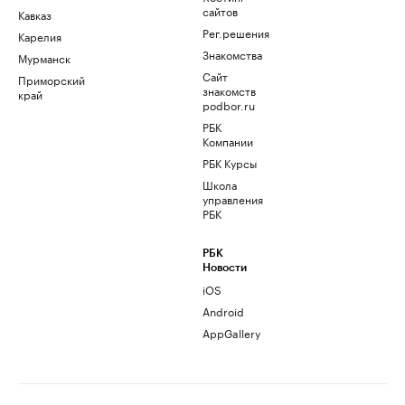
сайтов
Кавказ
Рег.решения
Карелия
Знакомства
Мурманск
Сайт
Приморский
знакомств
край
podbor.ru
РБК
Компании
РБК Курсы
Школа
управления
РБК
РБК
Новости
iOS
Android
AppGallery