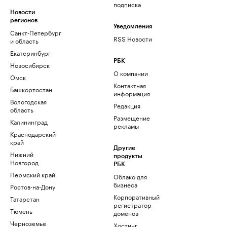
подписка
Новости
регионов
Уведомления
Санкт-Петербург
RSS Новости
и область
Екатеринбург
РБК
Новосибирск
О компании
Омск
Контактная
Башкортостан
информация
Вологодская
Редакция
область
Размещение
Калининград
рекламы
Краснодарский
край
Другие
Нижний
продукты
Новгород
РБК
Пермский край
Облако для
бизнеса
Ростов-на-Дону
Корпоративный
Татарстан
регистратор
Тюмень
доменов
Черноземье
Хостинг