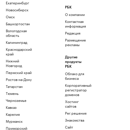
Екатеринбург
РБК
Новосибирск
О компании
Омск
Контактная
Башкортостан
информация
Вологодская
Редакция
область
Размещение
Калининград
рекламы
Краснодарский
край
Другие
Нижний
продукты
Новгород
РБК
Пермский край
Облако для
бизнеса
Ростов-на-Дону
Корпоративный
Татарстан
регистратор
Тюмень
доменов
Черноземье
Хостинг
сайтов
Кавказ
Рег.решения
Карелия
Знакомства
Мурманск
Сайт
Приморский