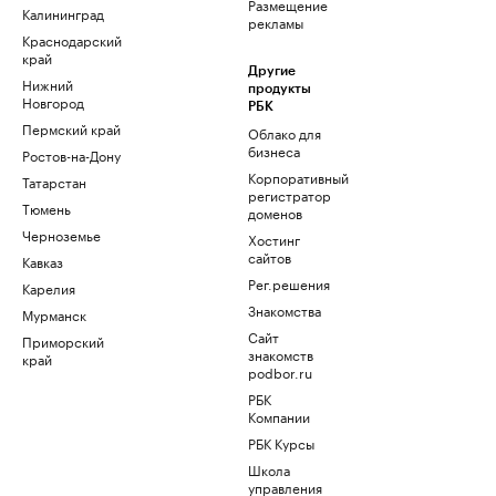
Размещение
Калининград
рекламы
Краснодарский
край
Другие
Нижний
продукты
Новгород
РБК
Пермский край
Облако для
бизнеса
Ростов-на-Дону
Корпоративный
Татарстан
регистратор
Тюмень
доменов
Черноземье
Хостинг
сайтов
Кавказ
Рег.решения
Карелия
Знакомства
Мурманск
Сайт
Приморский
знакомств
край
podbor.ru
РБК
Компании
РБК Курсы
Школа
управления