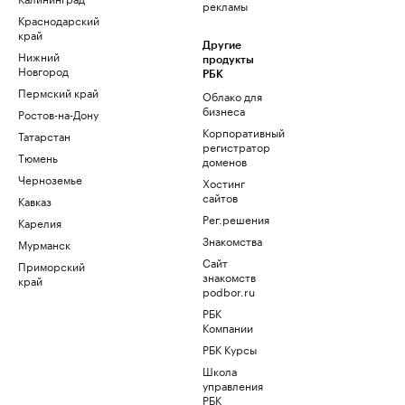
рекламы
Краснодарский
край
Другие
Нижний
продукты
Новгород
РБК
Пермский край
Облако для
бизнеса
Ростов-на-Дону
Корпоративный
Татарстан
регистратор
Тюмень
доменов
Черноземье
Хостинг
сайтов
Кавказ
Рег.решения
Карелия
Знакомства
Мурманск
Сайт
Приморский
знакомств
край
podbor.ru
РБК
Компании
РБК Курсы
Школа
управления
РБК