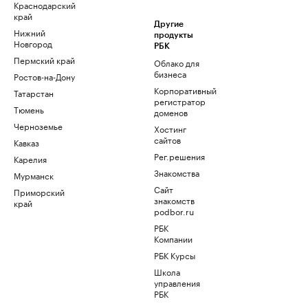
Краснодарский
край
Другие
Нижний
продукты
Новгород
РБК
Пермский край
Облако для
бизнеса
Ростов-на-Дону
Корпоративный
Татарстан
регистратор
Тюмень
доменов
Черноземье
Хостинг
сайтов
Кавказ
Рег.решения
Карелия
Знакомства
Мурманск
Сайт
Приморский
знакомств
край
podbor.ru
РБК
Компании
РБК Курсы
Школа
управления
РБК