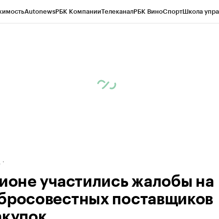
жимость
Autonews
РБК Компании
Телеканал
РБК Вино
Спорт
Школа упра
ипто
РБК Бизнес-среда
Дискуссионный клуб
Исследования
Кредитные 
рагентов
Политика
Экономика
Бизнес
Технологии и медиа
Финансы
Рын
д
гионе участились жалобы на
бросовестных поставщиков
акупок