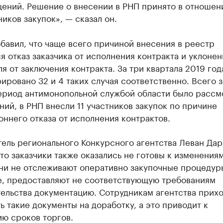
ений. Решение о внесении в РНП принято в отношен
ников закупок», — сказал он.
бавил, что чаще всего причиной внесения в реестр
я отказ заказчика от исполнения контракта и уклонен
я от заключения контракта. За три квартала 2019 год
ировано 32 и 4 таких случая соответственно. Всего з
ериод антимонопольной службой области было рассм
ний, в РНП внесли 11 участников закупок по причине
ннего отказа от исполнения контрактов.
ель регионального Конкурсного агентства Леван Да
что заказчики также оказались не готовы к изменениям
ни не отслеживают оперативно закупочные процедуры
е, предоставляют не соответствующую требованиям
тельства документацию. Сотрудникам агентства прих
ь такие документы на доработку, а это приводит к
ю сроков торгов.