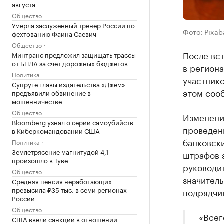
августа
Общество
Умерла заслуженный тренер России по
Фото: Pixab
фехтованию Фаина Саевич
Общество
После вст
Минтранс предложил защищать трассы
от БПЛА за счет дорожных бюджетов
в региона
Политика
участнико
Супруге главы издательства «Джем»
этом соо
предъявили обвинение в
мошенничестве
Общество
Изменения
Bloomberg узнал о серии самоубийств
проведен
в Киберкомандовании США
банковски
Политика
Землетрясение магнитудой 4,1
штрафов 
произошло в Туве
руководи
Общество
значитель
Средняя пенсия неработающих
превысила ₽35 тыс. в семи регионах
подрядчик
России
Общество
«Всег
США ввели санкции в отношении