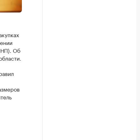
акупках
сении
РНП). Об
области.
равил
азмеров
тель