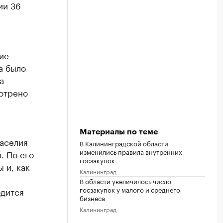
ии 36
ие
а было
а
отрено
Материалы по теме
раселия
В Калининградской области
изменились правила внутренних
. По его
госзакупок
 и, как
Калининград
В области увеличилось число
госзакупок у малого и среднего
одится
бизнеса
Калининград