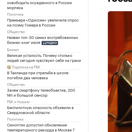
освободить осужденного в России
морпеха
Политика
Премьера «Одиссеи» увеличила спрос
на поэму Гомера в России
Общество
Назван топ-30 самых востребованных
бизнес-книг июля
РАДИО
Бизнес
Великая усталость. Почему столько
людей сегодня чувствуют себя на грани
Подписка на РБК
В Таиланде при стрельбе в школе
погибли два человека
Общество
Зачем смартфону телеобъектив, 200
Мп и большой сенсор
РБК и Huawei
Беспилотную опасность объявили в
Свердловской области
Политика
Синоптик допустил обновление
температурного рекорда в Москве 7