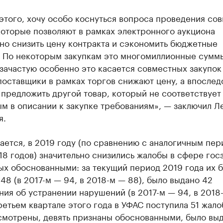
этого, хочу особо коснуться вопроса проведения со
которые позволяют в рамках электронного аукциона
но снизить цену контракта и сэкономить бюджетные
. По некоторым закупкам это многомиллионные сумм
зачастую особенно это касается совместных закупок
поставщики в рамках торгов снижают цену, а впослед
предложить другой товар, который не соответствует
м в описании к закупке требованиям», — заключил Л
я.
ается, в 2019 году (по сравнению с аналогичным пе
18 годов) значительно снизились жалобы в сфере гос
ых обоснованными: за текущий период 2019 года их 
48 (в 2017-м — 94, в 2018-м — 88), было выдано 42
ия об устранении нарушений (в 2017-м — 94, в 2018-
ретьем квартале этого года в УФАС поступила 51 жало
смотрены, девять признаны обоснованными, было вы