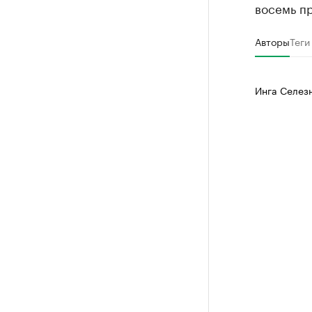
восемь п
Авторы
Теги
Инга Селез