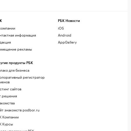
К
РБК Новости
компании
iOS
нтактная информация
Android
дакция
AppGallery
змещение рекламы
угие продукты РБК
лако для бизнеса
рпоративный регистратор
менов
стинг сайтов
г.решения
акомства
йт знакомств podbor.ru
К Компании
К Курсы
ола управления РБК