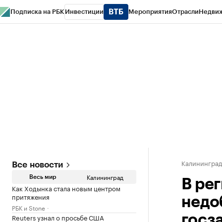
Подписка на РБК
Инвестиции
Мероприятия
Отрасли
Недви
РБК Life
Тренды
Визионеры
Национальные проекты
Город
Стиль
Кр
Спецпроекты СПб
Конференции СПб
Спецпроекты
Проверка конт
Калинингра
Все новости
Калининград
Весь мир
В ре
Как Ходынка стала новым центром
притяжения
недо
РБК и Stone
Reuters узнал о просьбе США
госз