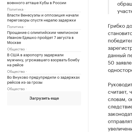
военного атташе Кубы в России
обращ
Политика
участ
Власти Венесуэлы и оппозиция начали
переговоры спустя неделю задержки
Грибко до
Политика
становитс
Прощание с олимпийским чемпионом
Иваном Едешко пройдет 7 августа в
победител
Москве
зарегистр
Общество
данный п
В США в аэропорту задержали
мужчину, угрожавшего взорвать бомбу
50 заявле
на рейсе
односторо
Общество
Во Внуково предупредили о задержках
рейсов из-за грозы
Руководит
Общество
считает, 
словам, о
Загрузить еще
следстви
законода
отправлят
увеличени