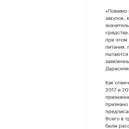
«Помимо 
закупок, 
значитель
средства
при этом 
питания, 
пытаются 
заявленны
Дарасели
Как отмеч
2017 и 20
признанн
признано 
предписан
Всего в т
были рас