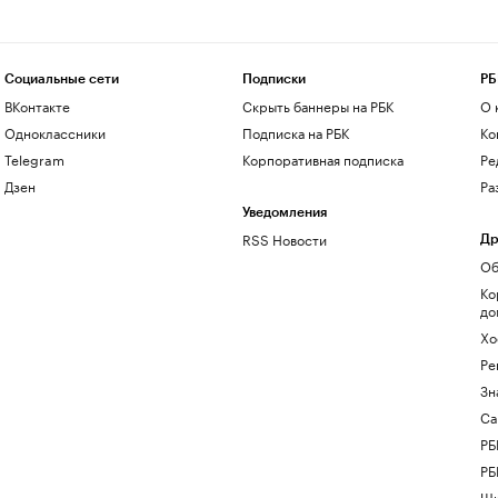
Социальные сети
Подписки
РБ
ВКонтакте
Скрыть баннеры на РБК
О 
Одноклассники
Подписка на РБК
Ко
Telegram
Корпоративная подписка
Ре
Дзен
Ра
Уведомления
RSS Новости
Др
Об
Ко
до
Хо
Ре
Зн
Са
РБ
РБ
Шк