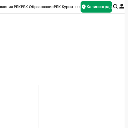
Калининград
вления РБК
РБК Образование
РБК Курсы
рейтинги
Франшизы
Газета
ок наличной валюты