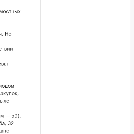
вместных
ы. Но
ствии
еван
риодом
закупок,
было
м — 59).
ба, 32
дано