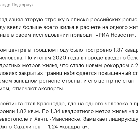
сандр Подгорчук
ад занял вторую строчку в списке российских регио
ду ввели больше всего жилья в расчете на одного жит
нные в своем исследовании приводит
«РИА Новости»
.
ом центре в прошлом году было построено 1,37 квад
человека. По итогам 2020 года в городе введено бол
дратных метров жилья, что стало новым рекордом с 
условиях закрытых границ наблюдается повышенный с
амом западном регионе страны, и его центр не стал
ием, отмечают эксперты.
ейтинга стал Краснодар, где на одного человека в 
роили 1,82 кв.м. По 1,34 квадратного метра жилья на 
Севастополе и Ханты-Мансийске. Замыкает лидирующ
жно-Сахалинск — 1,24 «квадрата».