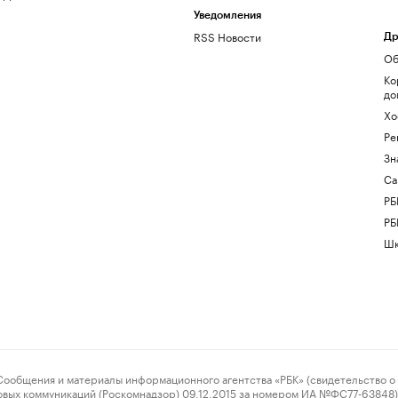
Уведомления
RSS Новости
Др
Об
Ко
до
Хо
Ре
Зн
Са
РБ
РБ
Шк
ения и материалы информационного агентства «РБК» (свидетельство о 
овых коммуникаций (Роскомнадзор) 09.12.2015 за номером ИА №ФС77-63848) 