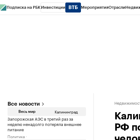
Подписка на РБК
Инвестиции
Мероприятия
Отрасли
Недви
РБК Life
Тренды
Визионеры
Национальные проекты
Город
Стиль
Кр
Спецпроекты СПб
Конференции СПб
Спецпроекты
Проверка конт
Недвижимост
Все новости
Калининград
Весь мир
Кали
Запорожская АЭС в третий раз за
неделю ненадолго потеряла внешнее
РФ п
питание
Политика
чело