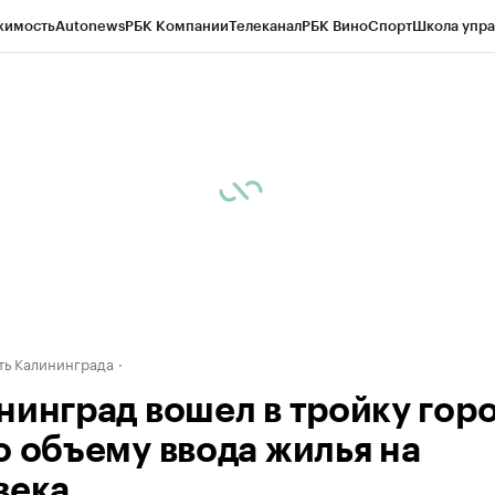
жимость
Autonews
РБК Компании
Телеканал
РБК Вино
Спорт
Школа упра
ипто
РБК Бизнес-среда
Дискуссионный клуб
Исследования
Кредитные 
рагентов
Политика
Экономика
Бизнес
Технологии и медиа
Финансы
Рын
ь Калининграда
нинград вошел в тройку гор
о объему ввода жилья на
века