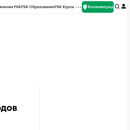
Калининград
вления РБК
РБК Образование
РБК Курсы
рейтинги
Франшизы
Газета
ок наличной валюты
одов