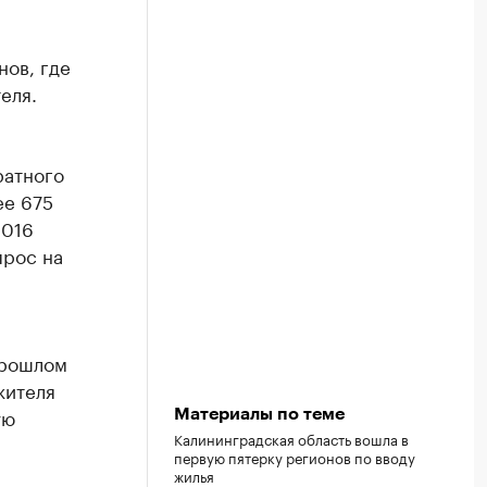
нов, где
еля.
ратного
ее 675
2016
прос на
прошлом
жителя
ую
Материалы по теме
Калининградская область вошла в
первую пятерку регионов по вводу
жилья