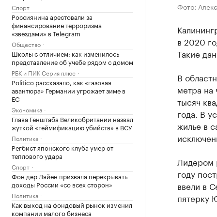
Фото: Алек
Спорт
Россиянина арестовали за
финансирование терроризма
Калинингр
«звездами» в Telegram
в 2020 го
Общество
Такие да
Школы с отличием: как изменилось
представление об учебе рядом с домом
РБК и ПИК Серия плюс
В областн
Politico рассказало, как «газовая
метра на 
авантюра» Германии угрожает зиме в
ЕС
тысяч ква
Экономика
года. В 
Глава Генштаба Великобритании назвал
жилье в с
жуткой «геймификацию убийств» в ВСУ
исключен
Политика
Регбист японского клуба умер от
теплового удара
Лидером р
Спорт
году пост
Фон дер Ляйен призвала перекрывать
доходы России «со всех сторон»
ввели в 
Политика
пятерку Ю
Как выход на фондовый рынок изменил
компании малого бизнеса