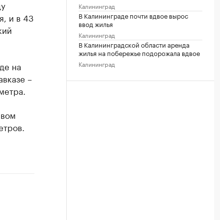
ду
Калининград
В Калининграде почти вдвое вырос
, и в 43
ввод жилья
кий
Калининград
В Калининградской области аренда
жилья на побережье подорожала вдвое
Калининград
де на
авказе –
метра.
рвом
етров.