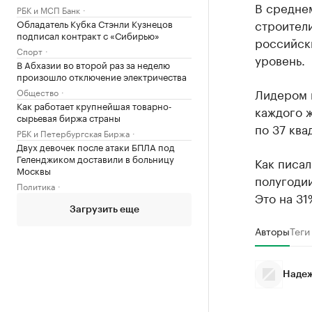
В среднем
РБК и МСП Банк
строители
Обладатель Кубка Стэнли Кузнецов
подписал контракт с «Сибирью»
российск
Спорт
уровень.
В Абхазии во второй раз за неделю
произошло отключение электричества
Лидером 
Общество
Как работает крупнейшая товарно-
каждого ж
сырьевая биржа страны
по 37 ква
РБК и Петербургская Биржа
Двух девочек после атаки БПЛА под
Геленджиком доставили в больницу
Как писал
Москвы
полугоди
Политика
Это на 31
Загрузить еще
Авторы
Теги
Надеж