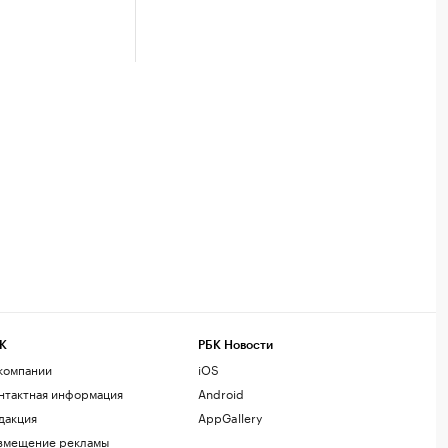
К
РБК Новости
компании
iOS
нтактная информация
Android
дакция
AppGallery
змещение рекламы