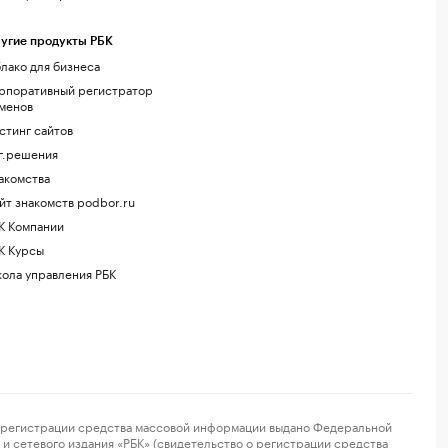
угие продукты РБК
лако для бизнеса
рпоративный регистратор
менов
стинг сайтов
г.решения
акомства
йт знакомств podbor.ru
К Компании
К Курсы
ола управления РБК
регистрации средства массовой информации выдано Федеральной
и сетевого издания «РБК» (свидетельство о регистрации средства