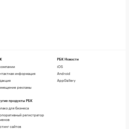
К
РБК Новости
компании
iOS
нтактная информация
Android
дакция
AppGallery
змещение рекламы
угие продукты РБК
лако для бизнеса
рпоративный регистратор
менов
стинг сайтов