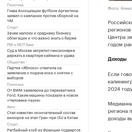
Политика
Фото: Алек
Глава Ассоциации футбола Аргентины
заявил о кампании против сборной на
ЧМ
Российски
Спорт
регионов
Зачем малому и среднему бизнесу
Центра э
облигации и что важно знать о бирже
годом ран
РБК и МСП Банк
Суд в Москве запретил пенсионерке
держать в квартире каймана и удава
Доходы
Общество
Партия «Яблоко» ответила на
заявление о подаче иска о снятии с
Если гов
выборов
калинингр
Политика
2024 году
От BWM-хамелеона до перехватчика
Ford. Какие машины показали в новом
«Человеке-пауке»
Медианны
Авто
региона 
Стал известен окончательный состав
доходы вы
юниоров на этап Гран-при ISU в Китае
Спорт
Регбийный клуб из Франции подвергся