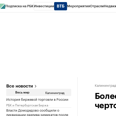
Подписка на РБК
Инвестиции
Мероприятия
Отрасли
Недви
РБК Life
Тренды
Визионеры
Национальные проекты
Город
Стиль
Кр
Спецпроекты СПб
Конференции СПб
Спецпроекты
Проверка конт
Калинингра
Все новости
Калининград
Весь мир
Боле
История биржевой торговли в России
черт
РБК и Петербургская Биржа
Власти Домодедово сообщили о
ликвидации разлива химикатов после