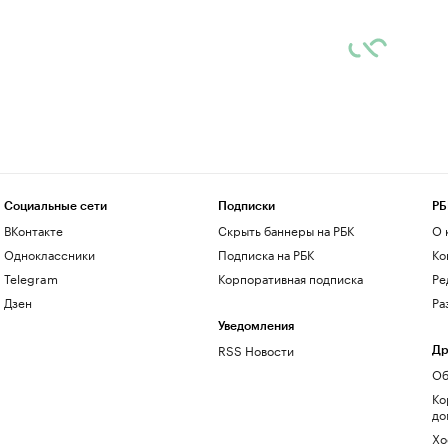
Социальные сети
Подписки
РБ
ВКонтакте
Скрыть баннеры на РБК
О 
Одноклассники
Подписка на РБК
Ко
Telegram
Корпоративная подписка
Ре
Дзен
Ра
Уведомления
RSS Новости
Др
Об
Ко
до
Хо