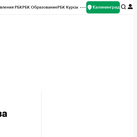
Калининград
вления РБК
РБК Образование
РБК Курсы
рейтинги
Франшизы
Газета
ок наличной валюты
за