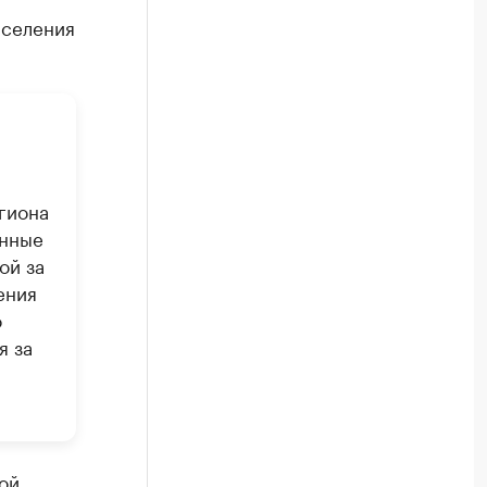
аселения
гиона
анные
ой за
ения
о
я за
ой