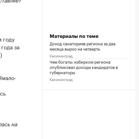
Материалы по теме
м году
Доход санаториев региона за два
года за
месяца вырос на четверть
)
Калининград
Чем богаты: избирком региона
опубликовал доходы кандидатов в
губернаторы
Ямало-
Калининград
а
сь
лась на