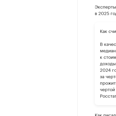
Эксперты
в 2025 го
Как счи
В каче
медиан
к стои
доходы
2024 г
за чер
прожит
чертой
Росстат
Как писал