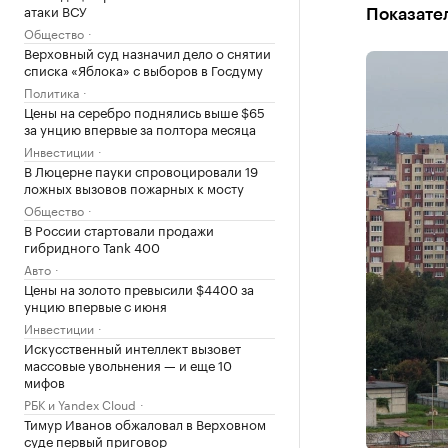
атаки ВСУ
Показател
Общество
Верховный суд назначил дело о снятии
списка «Яблока» с выборов в Госдуму
Политика
Цены на серебро поднялись выше $65
за унцию впервые за полтора месяца
Инвестиции
В Люцерне пауки спровоцировали 19
ложных вызовов пожарных к мосту
Общество
В России стартовали продажи
гибридного Tank 400
Авто
Цены на золото превысили $4400 за
унцию впервые с июня
Инвестиции
Искусственный интеллект вызовет
массовые увольнения — и еще 10
мифов
РБК и Yandex Cloud
Тимур Иванов обжаловал в Верховном
суде первый приговор