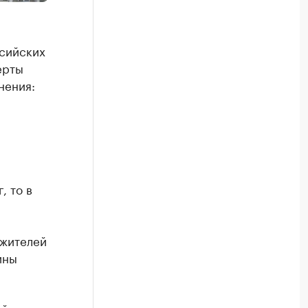
ссийских
ерты
нения:
, то в
 жителей
ины