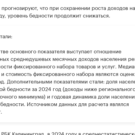
 прогнозируют, что при сохранении роста доходов н
ду, уровень бедности продолжит снижаться.
тали:
стве основного показателя выступает отношение
ных среднедушевых месячных доходов населения ре
мости фиксированного набора товаров и услуг. Меди
 и стоимость фиксированного набора являются оценк
од. Дополнительными показателями стали: доля насел
той бедности за 2024 год (доходы ниже региональног
очного минимума) и годовая динамика доли населени
 бедности. Источником данных для расчета являлся
.
 РБК Калининград, в 2024 году в среднестатистическ