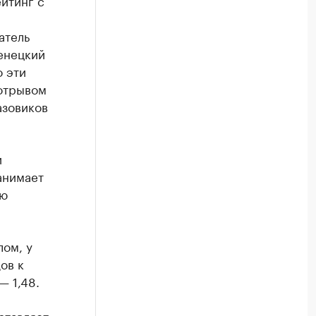
йтинг с
атель
енецкий
о эти
 отрывом
азовиков
и
анимает
ую
лом, у
ов к
— 1,48.
ставляет