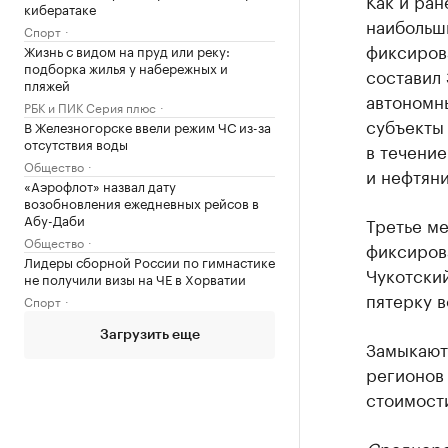
Как и ран
кибератаке
наибольш
Спорт
фиксирова
Жизнь с видом на пруд или реку:
подборка жилья у набережных и
составил 
пляжей
автономны
РБК и ПИК Серия плюс
субъекты
В Железногорске ввели режим ЧС из-за
отсутствия воды
в течение
Общество
и нефтяни
«Аэрофлот» назвал дату
возобновления ежедневных рейсов в
Абу-Даби
Третье м
Общество
фиксирова
Лидеры сборной России по гимнастике
Чукотский
не получили визы на ЧЕ в Хорватии
пятерку в
Спорт
Загрузить еще
Замыкают 
регионов
стоимости
Среднеро