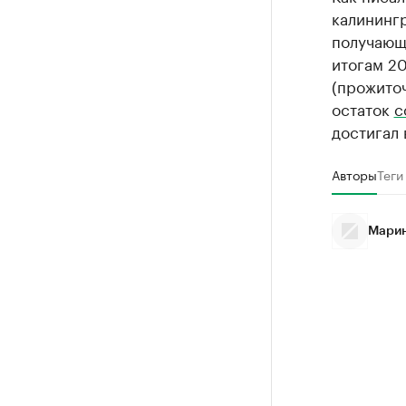
калининг
получающи
итогам 2
(прожито
остаток
с
достигал 
Авторы
Теги
Марин