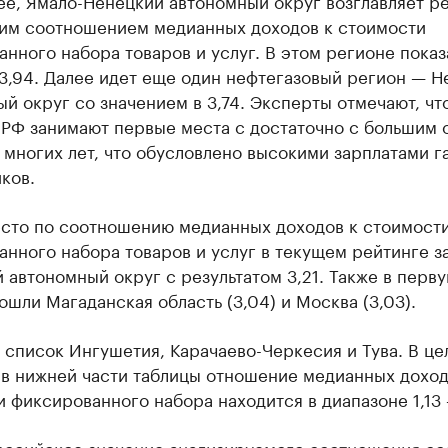
ее, Ямало-Ненецкий автономный округ возглавляет ре
им соотношением медианных доходов к стоимости
нного набора товаров и услуг. В этом регионе показ
3,94. Далее идет еще один нефтегазовый регион — Н
й округ со значением в 3,74. Эксперты отмечают, чт
 РФ занимают первые места с достаточно с большим
 многих лет, что обусловлено высокими зарплатами г
ков.
есто по соотношению медианных доходов к стоимост
нного набора товаров и услуг в текущем рейтинге з
 автономный округ с результатом 3,21. Также в перв
ошли Магаданская область (3,04) и Москва (3,03).
список Ингушетия, Карачаево-Черкесия и Тува. В це
 в нижней части таблицы отношение медианных доход
 фиксированного набора находится в диапазоне 1,13 
ссийское значение анализируемого соотношения со