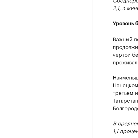
2,1, а мин
Уровень 
Важный по
продолжил
чертой б
проживало
Наименьша
Ненецком 
третьем и
Татарстан
Белгородс
В среднем
1,1 проце