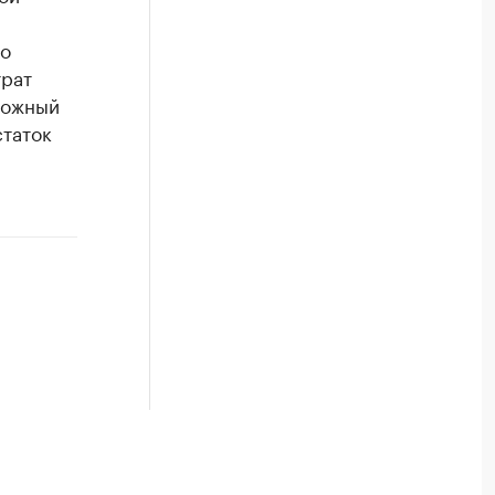
по
трат
можный
статок