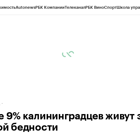
жимость
Autonews
РБК Компании
Телеканал
РБК Вино
Спорт
Школа упра
ипто
РБК Бизнес-среда
Дискуссионный клуб
Исследования
Кредитные 
рагентов
Политика
Экономика
Бизнес
Технологии и медиа
Финансы
Рын
д
е 9% калининградцев живут 
ой бедности