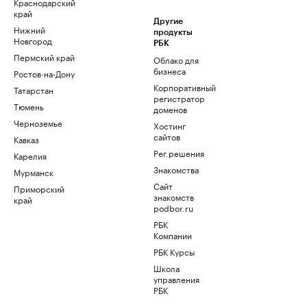
Краснодарский
край
Другие
Нижний
продукты
Новгород
РБК
Пермский край
Облако для
бизнеса
Ростов-на-Дону
Корпоративный
Татарстан
регистратор
Тюмень
доменов
Черноземье
Хостинг
сайтов
Кавказ
Рег.решения
Карелия
Знакомства
Мурманск
Сайт
Приморский
знакомств
край
podbor.ru
РБК
Компании
РБК Курсы
Школа
управления
РБК