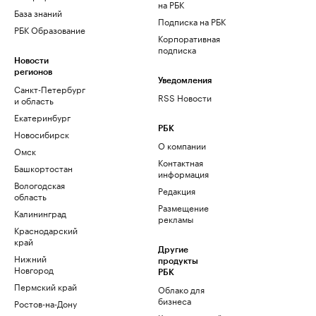
на РБК
База знаний
Подписка на РБК
РБК Образование
Корпоративная
подписка
Новости
регионов
Уведомления
Санкт-Петербург
RSS Новости
и область
Екатеринбург
РБК
Новосибирск
О компании
Омск
Контактная
Башкортостан
информация
Вологодская
Редакция
область
Размещение
Калининград
рекламы
Краснодарский
край
Другие
Нижний
продукты
Новгород
РБК
Пермский край
Облако для
бизнеса
Ростов-на-Дону