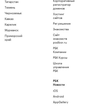
Корпоративный
Татарстан
регистратор
Тюмень
доменов
Черноземье
Хостинг
сайтов
Кавказ
Рег.решения
Карелия
Знакомства
Мурманск
Сайт
Приморский
знакомств
край
podbor.ru
РБК
Компании
РБК Курсы
Школа
управления
РБК
РБК
Новости
iOS
Android
AppGallery