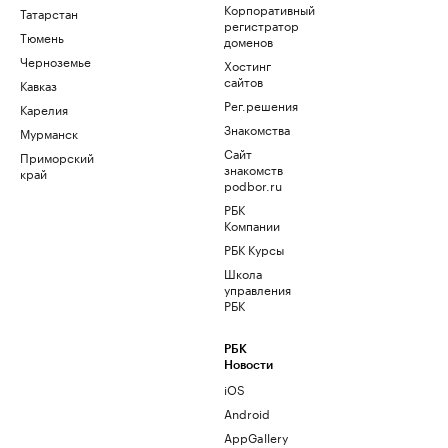
Корпоративный
Татарстан
регистратор
Тюмень
доменов
Черноземье
Хостинг
сайтов
Кавказ
Рег.решения
Карелия
Знакомства
Мурманск
Сайт
Приморский
знакомств
край
podbor.ru
РБК
Компании
РБК Курсы
Школа
управления
РБК
РБК
Новости
iOS
Android
AppGallery