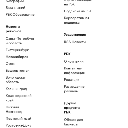
Биографии
на РБК
База знаний
Подписка на РБК
РБК Образование
Корпоративная
подписка
Новости
регионов
Уведомления
Санкт-Петербург
RSS Новости
и область
Екатеринбург
РБК
Новосибирск
О компании
Омск
Контактная
Башкортостан
информация
Вологодская
Редакция
область
Размещение
Калининград
рекламы
Краснодарский
край
Другие
Нижний
продукты
Новгород
РБК
Пермский край
Облако для
бизнеса
Ростов-на-Дону