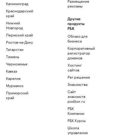
Размещение
Калининград
рекламы
Краснодарский
край
Другие
Нижний
продукты
Новгород
РБК
Пермский край
Облако для
бизнеса
Ростов-на-Дону
Корпоративный
Татарстан
регистратор
Тюмень
доменов
Черноземье
Хостинг
сайтов
Кавказ
Рег.решения
Карелия
Знакомства
Мурманск
Сайт
Приморский
знакомств
край
podbor.ru
РБК
Компании
РБК Курсы
Школа
управления