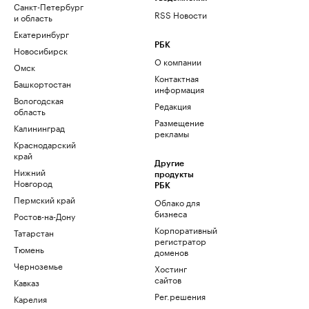
Санкт-Петербург
RSS Новости
и область
Екатеринбург
РБК
Новосибирск
О компании
Омск
Контактная
Башкортостан
информация
Вологодская
Редакция
область
Размещение
Калининград
рекламы
Краснодарский
край
Другие
Нижний
продукты
Новгород
РБК
Пермский край
Облако для
бизнеса
Ростов-на-Дону
Корпоративный
Татарстан
регистратор
Тюмень
доменов
Черноземье
Хостинг
сайтов
Кавказ
Рег.решения
Карелия