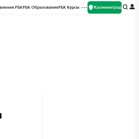
Калининград
вления РБК
РБК Образование
РБК Курсы
рейтинги
Франшизы
Газета
ок наличной валюты
л