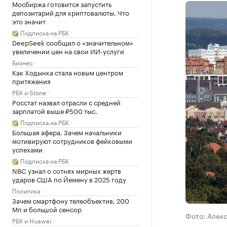
Мосбиржа готовится запустить
депозитарий для криптовалюты. Что
это значит
Подписка на РБК
DeepSeek сообщил о «значительном»
увеличении цен на свои ИИ-услуги
Бизнес
Как Ходынка стала новым центром
притяжения
РБК и Stone
Росстат назвал отрасли с средней
зарплатой выше ₽500 тыс.
Подписка на РБК
Большая афера. Зачем начальники
мотивируют сотрудников фейковыми
успехами
Подписка на РБК
NBC узнал о сотнях мирных жертв
ударов США по Йемену в 2025 году
Политика
Зачем смартфону телеобъектив, 200
Мп и большой сенсор
Фото: Алек
РБК и Huawei