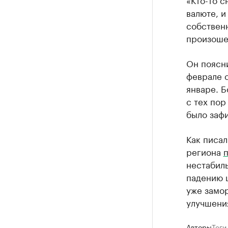
валюте, и
собственн
произошел
Он поясни
феврале с
январе. Б
с тех пор
было зафи
Как писа
региона
нестабил
падению 
уже замор
улучшени
Авторы
Теги