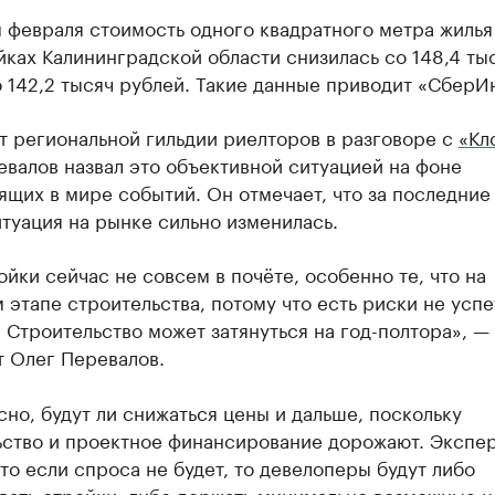
 февраля стоимость одного квадратного метра жилья
ках Калининградской области снизилась со 148,4 ты
 142,2 тысяч рублей. Такие данные приводит «СберИ
т региональной гильдии риелторов в разговоре с
«Кл
валов назвал это объективной ситуацией на фоне
щих в мире событий. Он отмечает, что за последние
туация на рынке сильно изменилась.
йки сейчас не совсем в почёте, особенно те, что на
 этапе строительства, потому что есть риски не успе
. Строительство может затянуться на год-полтора», —
т Олег Перевалов.
сно, будут ли снижаться цены и дальше, поскольку
ьство и проектное финансирование дорожают. Экспе
что если спроса не будет, то девелоперы будут либо
вать стройки, либо держать минимально возможные ц