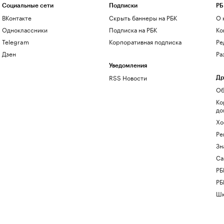
Социальные сети
Подписки
РБ
ВКонтакте
Скрыть баннеры на РБК
О 
Одноклассники
Подписка на РБК
Ко
Telegram
Корпоративная подписка
Ре
Дзен
Ра
Уведомления
RSS Новости
Др
Об
Ко
до
Хо
Ре
Зн
Са
РБ
РБ
Шк