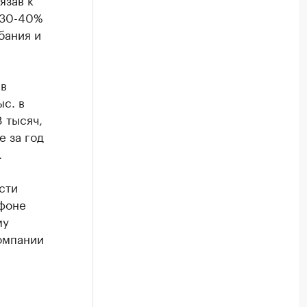
в 30-40%
бания и
 в
ыс. в
 тысяч,
е за год
.
сти
 фоне
му
омпании