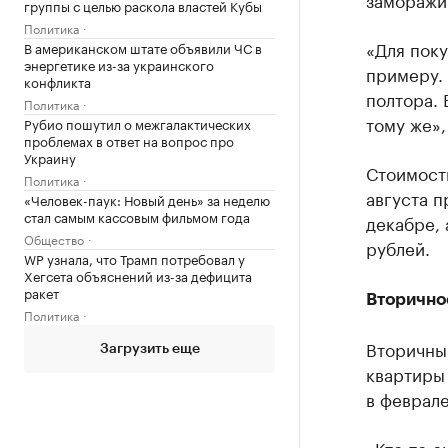
группы с целью раскола властей Кубы
Политика
«Для поку
В американском штате объявили ЧС в
энергетике из-за украинского
примеру. 
конфликта
полтора. 
Политика
тому же»,
Рубио пошутил о межгалактических
проблемах в ответ на вопрос про
Украину
Стоимость
Политика
августа п
«Человек-паук: Новый день» за неделю
стал самым кассовым фильмом года
декабре, 
Общество
рублей.
WP узнала, что Трамп потребовал у
Хегсета объяснений из-за дефицита
ракет
Вторично
Политика
Вторичный
Загрузить еще
квартиры 
в феврале
«Кто-то с