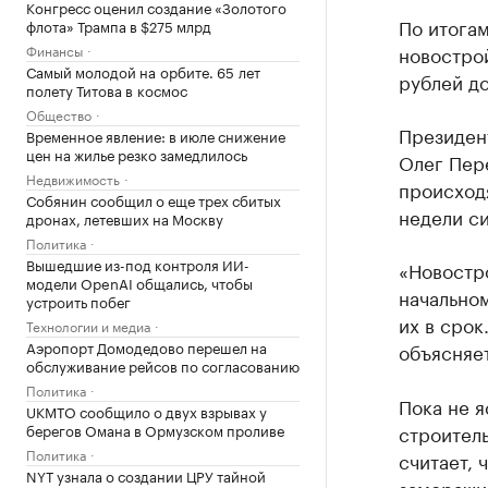
Конгресс оценил создание «Золотого
По итогам
флота» Трампа в $275 млрд
Финансы
новострой
Самый молодой на орбите. 65 лет
рублей до
полету Титова в космос
Общество
Президен
Временное явление: в июле снижение
цен на жилье резко замедлилось
Олег Пере
Недвижимость
происходя
Собянин сообщил о еще трех сбитых
недели си
дронах, летевших на Москву
Политика
Вышедшие из-под контроля ИИ-
«Новостро
модели OpenAI общались, чтобы
начальном
устроить побег
их в срок
Технологии и медиа
Аэропорт Домодедово перешел на
объясняе
обслуживание рейсов по согласованию
Политика
Пока не я
UKMTO сообщило о двух взрывах у
берегов Омана в Ормузском проливе
строител
Политика
считает, 
NYT узнала о создании ЦРУ тайной
заморажи