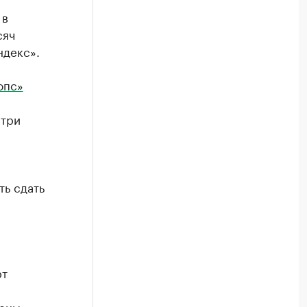
 в
сяч
ндекс».
опс»
 три
ть сдать
рт
ены.