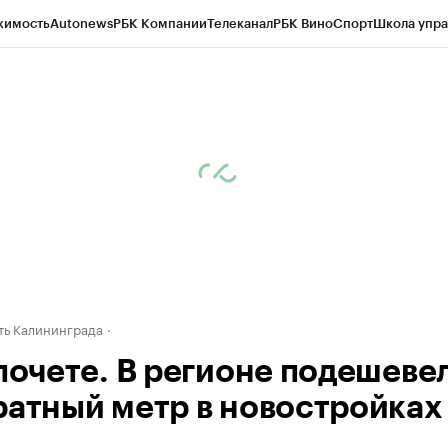
жимость
Autonews
РБК Компании
Телеканал
РБК Вино
Спорт
Школа упра
ипто
РБК Бизнес-среда
Дискуссионный клуб
Исследования
Кредитные 
рагентов
Политика
Экономика
Бизнес
Технологии и медиа
Финансы
Рын
ь Калининграда
 почете. В регионе подешеве
ратный метр в новостройках