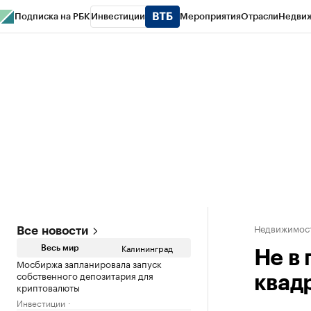
Подписка на РБК
Инвестиции
Мероприятия
Отрасли
Недви
РБК Life
Тренды
Визионеры
Национальные проекты
Город
Стиль
Кр
Спецпроекты СПб
Конференции СПб
Спецпроекты
Проверка конт
Недвижимост
Все новости
Калининград
Весь мир
Не в
Мосбиржа запланировала запуск
собственного депозитария для
квад
криптовалюты
Инвестиции