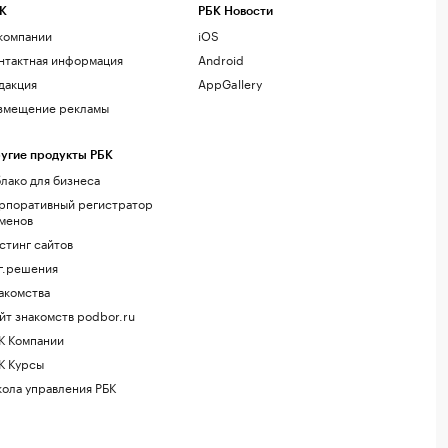
К
РБК Новости
компании
iOS
нтактная информация
Android
дакция
AppGallery
змещение рекламы
угие продукты РБК
лако для бизнеса
рпоративный регистратор
менов
стинг сайтов
г.решения
акомства
йт знакомств podbor.ru
К Компании
К Курсы
ола управления РБК