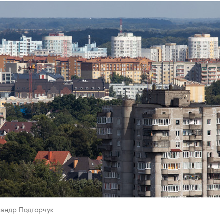
сандр Подгорчук